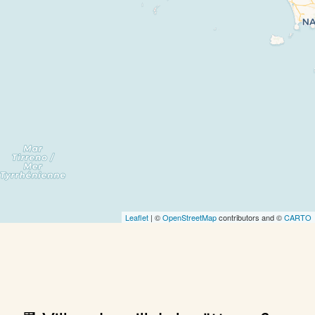
Leaflet
| ©
OpenStreetMap
contributors and ©
CARTO