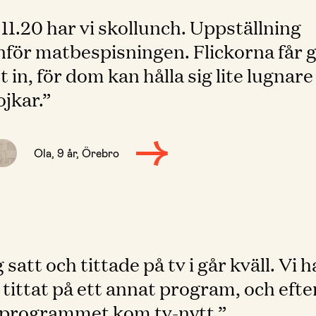
 11.20 har vi skollunch. Uppställning
nför matbespisningen. Flickorna får 
t in, för dom kan hålla sig lite lugnare
ojkar.”
Ola, 9 år, Örebro
 satt och tittade på tv i går kväll. Vi 
 tittat på ett annat program, och efte
 programmet kom tv-nytt.”