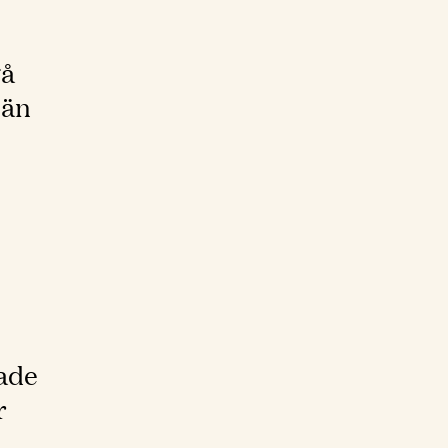
gå
 än
hade
r