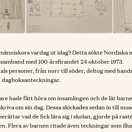
människors vardag ut idag? Detta sökte Nordiska 
i samband med 100-årsfirandet 24 oktober 1973.
ls personer, från norr till söder, deltog med hand
h dagboksanteckningar.
rare hade fått höra om insamlingen och de lät barne
skriva om sin dag. Dessa skickades sedan in till mus
erättar vad de fick lära sig i skolan, gjorde på ras
den. Flera av barnen ritade även teckningar som ill