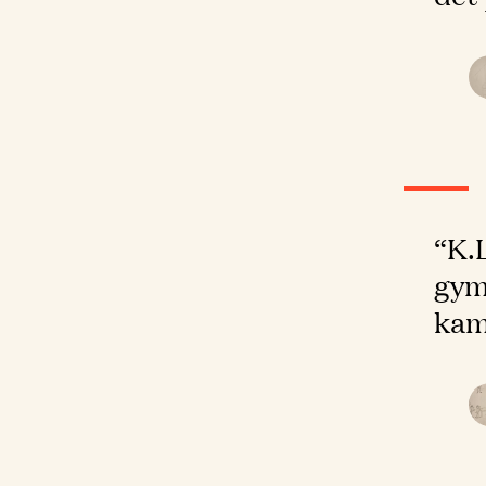
“K.L
gym
kam