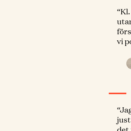
“Kl.
uta
förs
vi p
“Jag
just
det