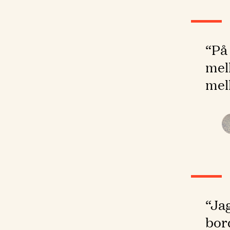
“På 
mell
mel
“Jag
bor