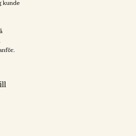
ag kunde
å
a
anför.
ll