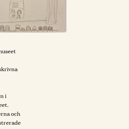
museet
skrivna
n i
eet.
terna och
ustrerade