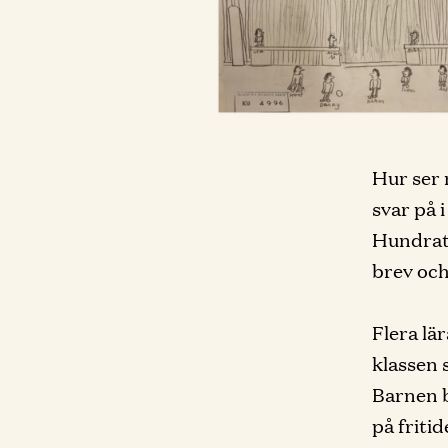
Hur ser 
svar på 
Hundrata
brev oc
Flera lä
klassen 
Barnen b
på friti