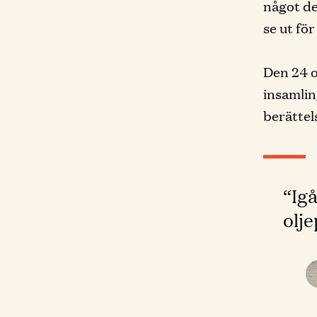
något de
se ut fö
Den 24 o
insamlin
berättel
“Igå
olje