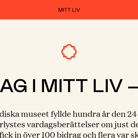
MITT LIV
AG I MITT LIV –
diska museet fyllde hundra år den 24
erlystes vardagsberättelser om just d
ick in över 100 bidrag och flera var s