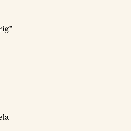
rig”
ela