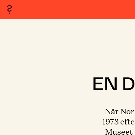
EN D
När Nor
1973 eft
Museet f