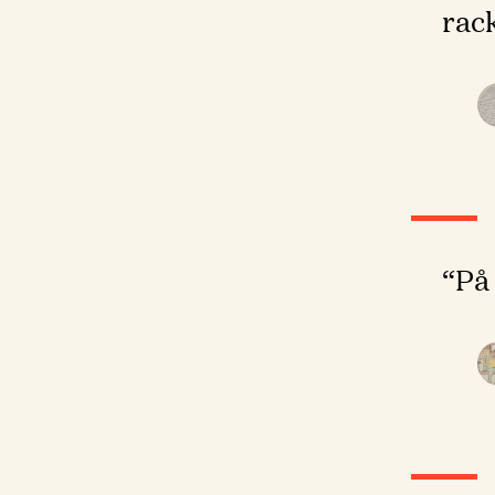
rack
“På 