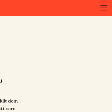
u
skilt dem
att vara