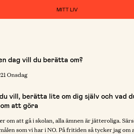
MITT LIV
en dag vill du berätta om?
021 Onsdag
u vill, berätta lite om dig själv och vad d
 om att göra
er om att gå i skolan, alla ämnen är jätteroliga. Sär
målen som vi har i NO. På fritiden så tycker jag om 