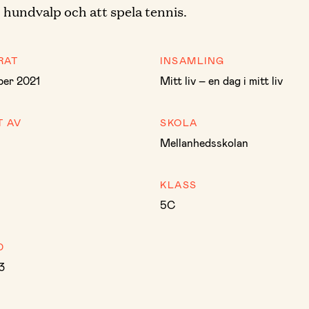
hundvalp och att spela tennis.
RAT
INSAMLING
ber 2021
Mitt liv – en dag i mitt liv
T AV
SKOLA
Mellanhedsskolan
KLASS
5C
D
3