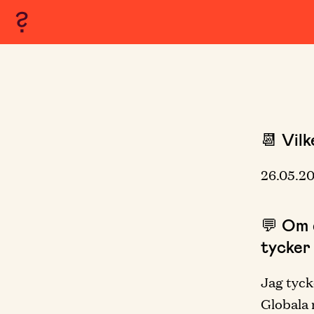
📆 Vilk
26.05.2
💬 Om d
tycker
Jag tyck
Globala 