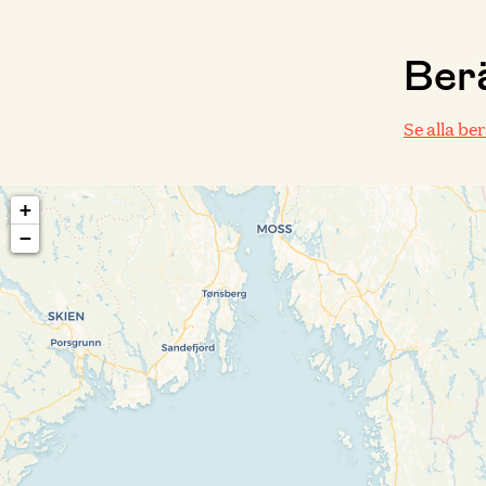
Berä
Se alla be
+
−