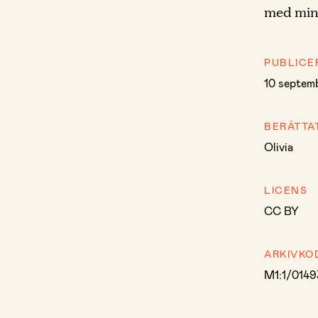
med min 
PUBLICE
10 septem
BERÄTTA
Olivia
LICENS
CC BY
ARKIVKO
M1:1/0149