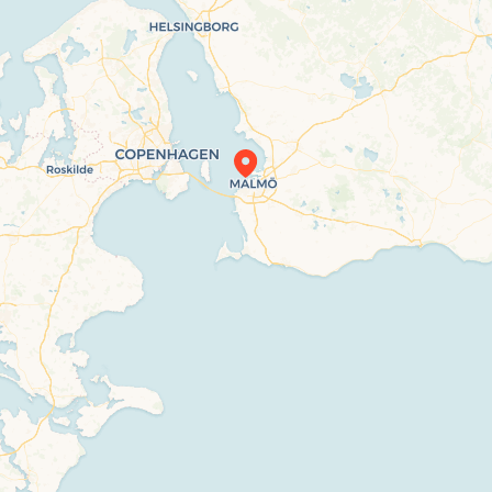
Travelers’ Map is loading…
If you see this after your page is loaded completely, leafletJS files are missing.