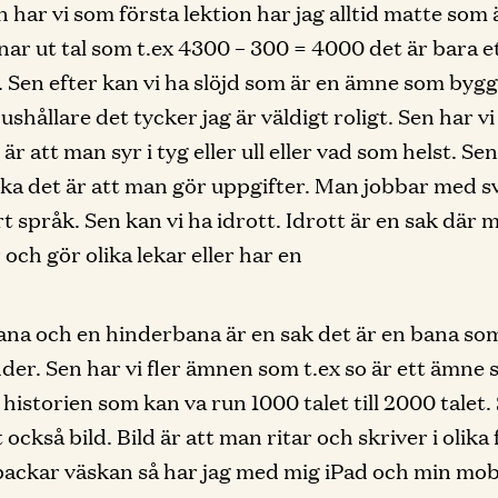
n har vi som första lektion har jag alltid matte som 
ar ut tal som t.ex 4300 – 300 = 4000 det är bara e
 Sen efter kan vi ha slöjd som är en ämne som bygg
ushållare det tycker jag är väldigt roligt. Sen har v
 är att man syr i tyg eller ull eller vad som helst. Se
ka det är att man gör uppgifter. Man jobbar med 
rt språk. Sen kan vi ha idrott. Idrott är en sak där 
 och gör olika lekar eller har en
na och en hinderbana är en sak det är en bana so
nder. Sen har vi fler ämnen som t.ex so är ett ämn
 historien som kan va run 1000 talet till 2000 talet.
 också bild. Bild är att man ritar och skriver i olika
packar väskan så har jag med mig iPad och min mobi