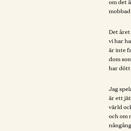
om det ä
mobbad f
Det året
vi har h
är inte f
dom som 
har dött
Jag spel
är ett j
värld oc
och om m
nångång 