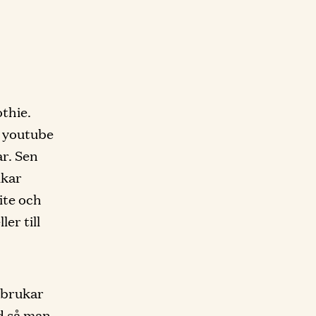
thie.
å youtube
ar. Sen
ukar
ite och
er till
 brukar
äd så man