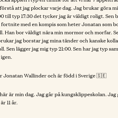
förstå att jag plockar varje dag. Jag brukar göra m
0 till typ 17:30 det tycker jag är väldigt roligt. Sen
a fortnite med en kompis som heter Jonatan som bo
l. Han bor väldigt nära min mormor och morfar. S
brukar jag borstar jag mina tänder och kanske kollar
boll. Sen lägger jag mig typ 21:00. Sen har jag typ s
 igen.
r Jonatan Wallinder och är född i Sverige 🇸🇪
här är min dag. Jag går på kungsklippeskolan. Jag 
är 11 år.