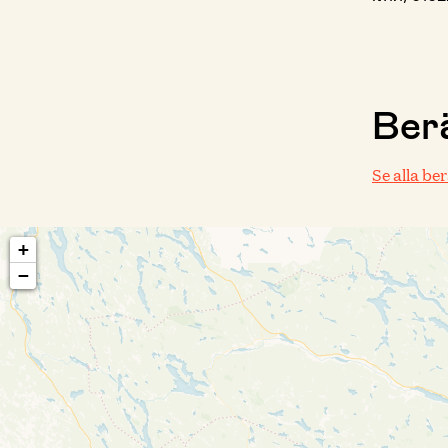
Berä
Se alla be
+
−