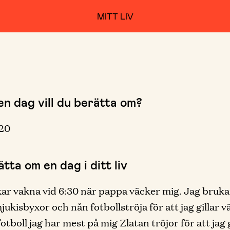
MITT LIV
en dag vill du berätta om?
020
tta om en dag i ditt liv
ar vakna vid 6:30 när pappa väcker mig. Jag bruka
jukisbyxor och nån fotbollströja för att jag gillar v
tboll jag har mest på mig Zlatan tröjor för att jag g