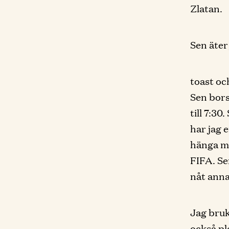
Zlatan.
Sen äter
toast oc
Sen bors
till 7:30
har jag 
hänga me
FIFA. Se
nåt annat
Jag bruk
också pl