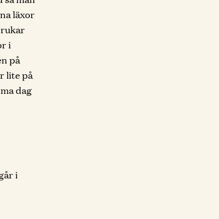
ina läxor
 brukar
r i
en på
 lite på
amma dag
går i