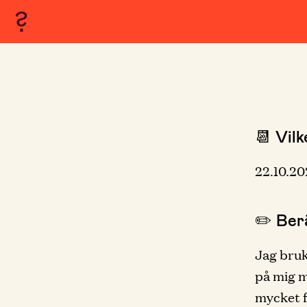
📆 Vilk
22.10.2
✏️ Berä
Jag bruk
på mig m
mycket fo