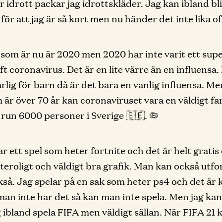
r idrott packar jag idrottskläder. Jag kan ibland bli
ör att jag är så kort men nu händer det inte lika of
 som är nu är 2020 men 2020 har inte varit ett supe
aft coronavirus. Det är en lite värre än en influensa
arlig för barn då är det bara en vanlig influensa. Me
är över 70 år kan coronaviruset vara en väldigt far
 run 6000 personer i Sverige 🇸🇪. 🦠
ar ett spel som heter fortnite och det är helt gratis
ätteroligt och väldigt bra grafik. Man kan också utfo
kså. Jag spelar på en sak som heter ps4 och det är 
an inte har det så kan man inte spela. Men jag kan
ibland spela FIFA men väldigt sällan. När FIFA 2