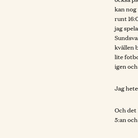
kan nog 
runt 16:0
jag spel
Sundsval
kvällen 
lite fot
igen och
Jag hete
Och det 
5:an och 