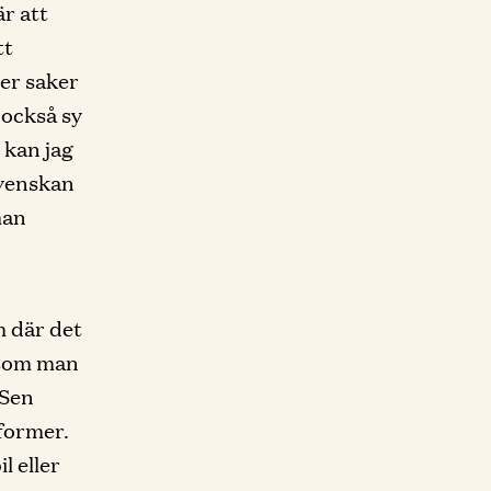
är att
tt
er saker
i också sy
n kan jag
svenskan
man
m där det
e som man
 Sen
 former.
l eller