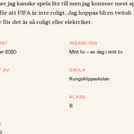
r jag kanske spela lite till men jag kommer mest s
för att FIFA är inte roligt. Jag hoppas bli en twitsh
för det är så roligt eller elektriker.
RAT
INSAMLING
er 2020
Mitt liv – en dag i mitt liv
T AV
SKOLA
Kungsklippeskolan
KLASS
B
D
2