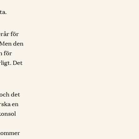
ta.
rår för
. Men den
n för
ligt. Det
 och det
rska en
konsol
1 kommer