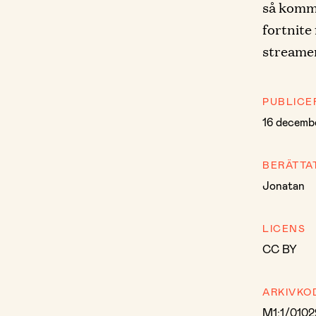
så komme
fortnite 
streamer 
PUBLICE
16 decemb
BERÄTTA
Jonatan
LICENS
CC BY
ARKIVKO
M1:1/0102