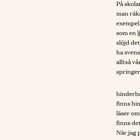
På skola
man räkn
exempel.
som en lj
slöjd det
ha svens
alltså vå
springer
hinderba
finns hi
läser om
finns det
När jag 