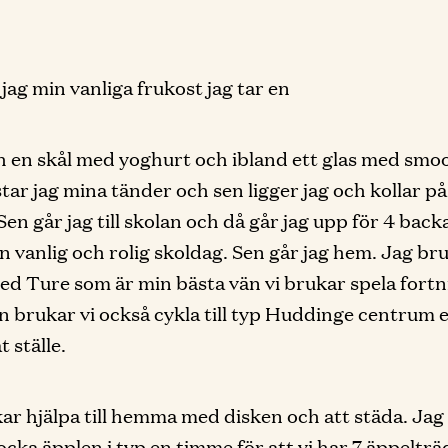
 jag min vanliga frukost jag tar en
h en skål med yoghurt och ibland ett glas med smoo
tar jag mina tänder och sen ligger jag och kollar p
. Sen går jag till skolan och då går jag upp för 4 back
en vanlig och rolig skoldag. Sen går jag hem. Jag br
d Ture som är min bästa vän vi brukar spela fortn
n brukar vi också cykla till typ Huddinge centrum ell
 ställe.
ar hjälpa till hemma med disken och att städa. Jag
ocka äpplen i typ en timme för att vi har 7 äppeltr