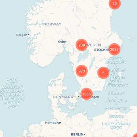
30
239
3683
973
6
1366