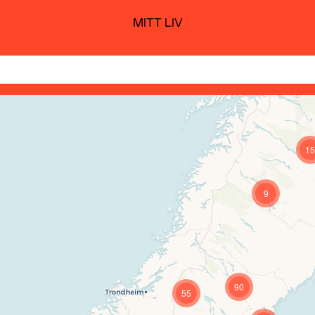
MITT LIV
15
9
90
55