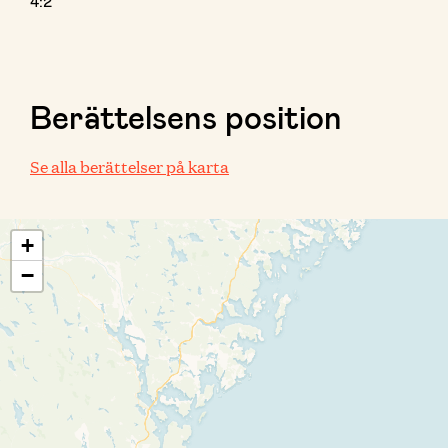
4:2
Berättelsens position
Se alla berättelser på karta
+
−