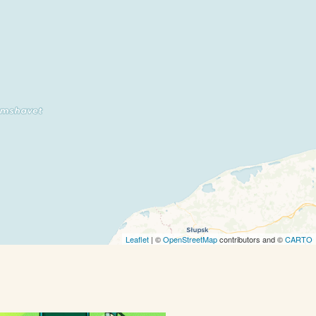
Leaflet
| ©
OpenStreetMap
contributors and ©
CARTO