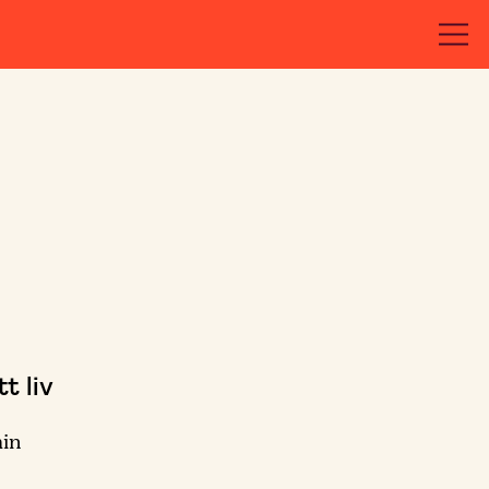
t liv
min