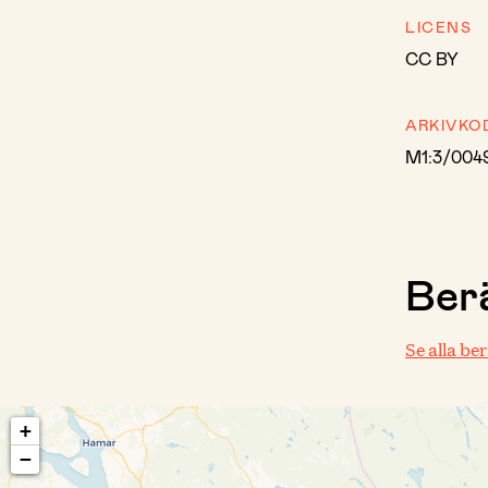
LICENS
CC BY
ARKIVKO
M1:3/004
Berä
Se alla be
+
−