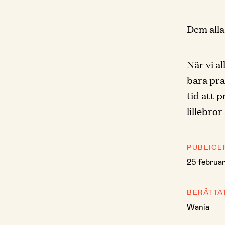
Dem alla
När vi al
bara pra
tid att p
lillebror
PUBLICE
25 februa
BERÄTTA
Wania