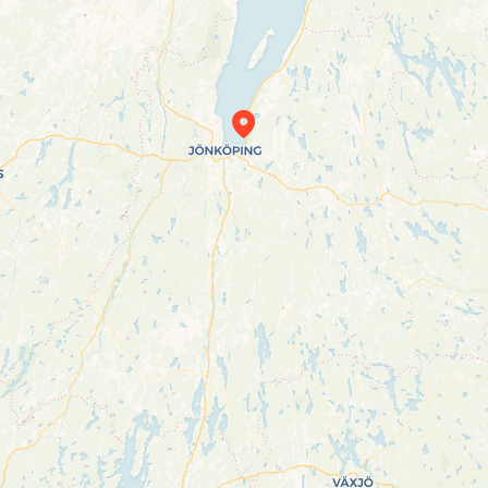
Travelers’ Map is loading…
If you see this after your page is loaded completely, leafletJS files are missing.