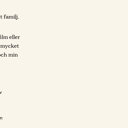
 familj.
ilm eller
temycket
 och min
v
an