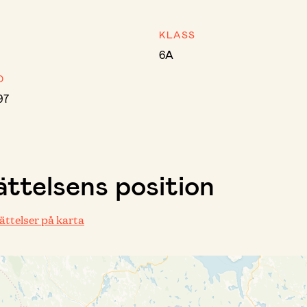
KLASS
6A
D
97
ttelsens position
rättelser på karta