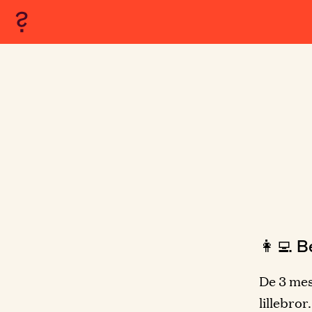
👩‍💻 B
De 3 mes
lillebror.