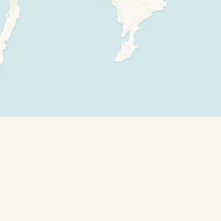
Leaflet
| ©
OpenStreetMap
contributors and ©
CARTO