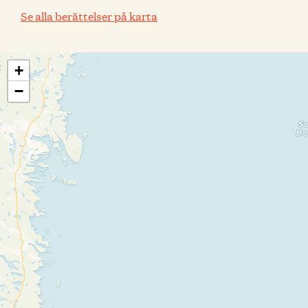
Se alla berättelser på karta
+
−