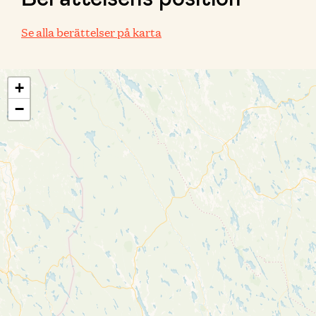
Se alla berättelser på karta
+
−