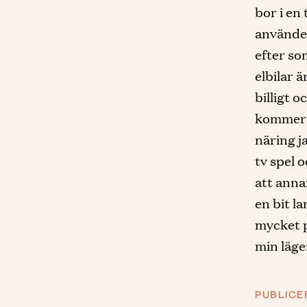
bor i en
använder
efter so
elbilar ä
billigt o
kommer a
näring j
tv spel o
att anna
en bit la
mycket p
min läge
PUBLICE