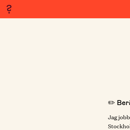
✏️ Berä
Jag jobb
Stockhol