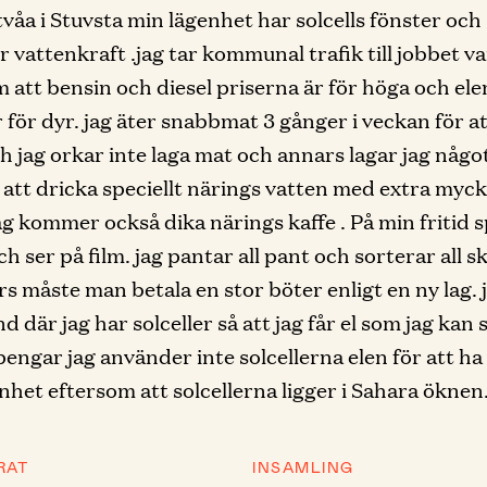
 tvåa i Stuvsta min lägenhet har solcells fönster och
 vattenkraft .jag tar kommunal trafik till jobbet va
m att bensin och diesel priserna är för höga och elen
r för dyr. jag äter snabbmat 3 gånger i veckan för at
ch jag orkar inte laga mat och annars lagar jag något
tt dricka speciellt närings vatten med extra myck
ag kommer också dika närings kaffe . På min fritid s
ch ser på film. jag pantar all pant och sorterar all s
rs måste man betala en stor böter enligt en ny lag. 
nd där jag har solceller så att jag får el som jag kan 
engar jag använder inte solcellerna elen för att ha el
nhet eftersom att solcellerna ligger i Sahara öknen
RAT
INSAMLING