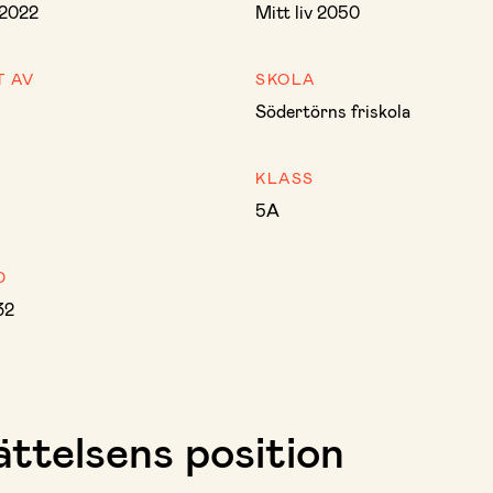
 2022
Mitt liv 2050
T AV
SKOLA
Södertörns friskola
KLASS
5A
D
32
ttelsens position