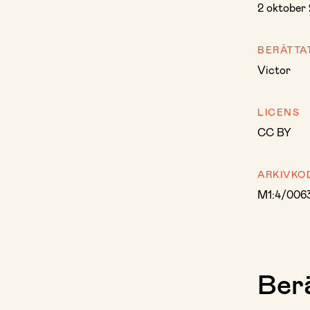
2 oktober
BERÄTTA
Victor
LICENS
CC BY
ARKIVKO
M1:4/006
Berä