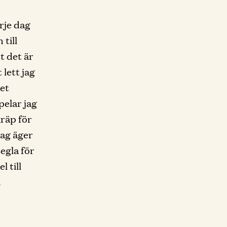
rje dag
 till
t det är
 lett jag
et
pelar jag
kräp för
jag äger
segla för
 till
.