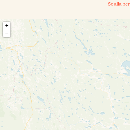
Se alla be
+
−