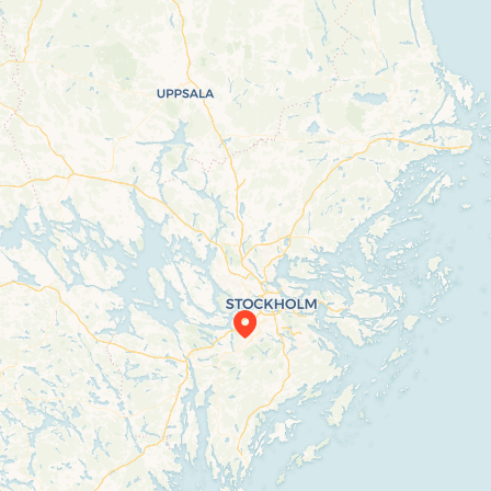
Travelers’ Map is loading…
If you see this after your page is loaded completely, leafletJS files are missing.