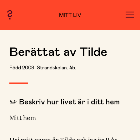
MITT LIV
Berättat av Tilde
Född 2009. Strandskolan. 4b.
✏️ Beskriv hur livet är i ditt hem
Mitt hem
Hej mitt namn är Tilde och jag är 11 år.