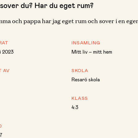
 sover du? Har du eget rum?
a och pappa har jag eget rum och sover i en egen
RAT
INSAMLING
i 2023
Mitt liv – mitt hem
T AV
SKOLA
Resarö skola
KLASS
4:3
D
7