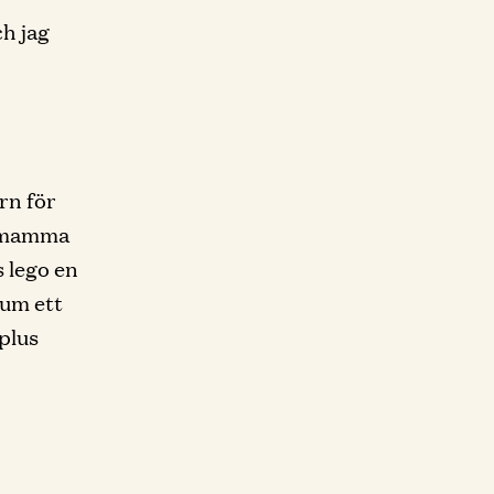
h jag
rn för
in mamma
s lego en
rum ett
 plus