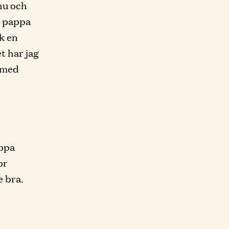
 nu och
n pappa
ck en
et har jag
a med
appa
or
e bra.