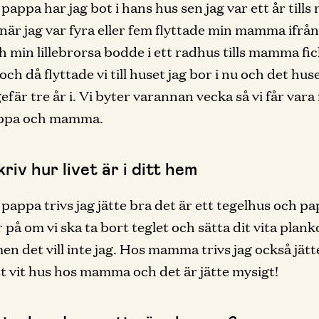
pappa har jag bot i hans hus sen jag var ett år tills
när jag var fyra eller fem flyttade min mamma ifrå
ch min lillebrorsa bodde i ett radhus tills mamma fi
ch då flyttade vi till huset jag bor i nu och det hus
gefär tre år i. Vi byter varannan vecka så vi får var
ppa och mamma.
riv hur livet är i ditt hem
pappa trivs jag jätte bra det är ett tegelhus och p
 på om vi ska ta bort teglet och sätta dit vita plank
men det vill inte jag. Hos mamma trivs jag också jätt
tt vit hus hos mamma och det är jätte mysigt!