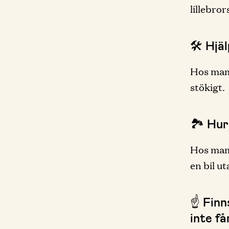
lillebr
🛠 Hjä
Hos mamm
stökigt.
🏞 Hur
Hos mamm
en bil u
☝️ Fin
inte få