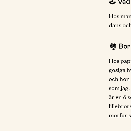
🕹 Vad
Hos mamm
dans och
🏘 Bor
Hos papp
gosiga h
och hon 
som jag.
är en ö 
lillebro
morfar s