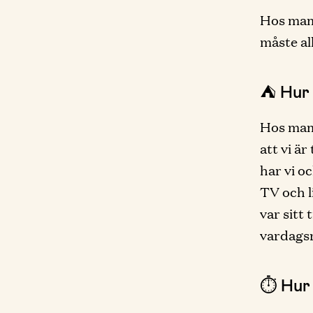
Hos mamm
måste all
⛺️ Hur
Hos mamm
att vi ä
har vi o
TV och l
var sitt 
vardags
⏱ Hur 