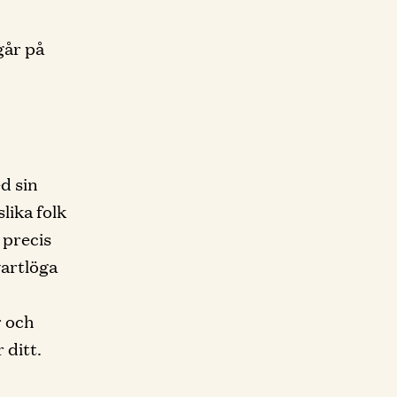
går på
d sin
lika folk
 precis
vartlöga
r och
 ditt.