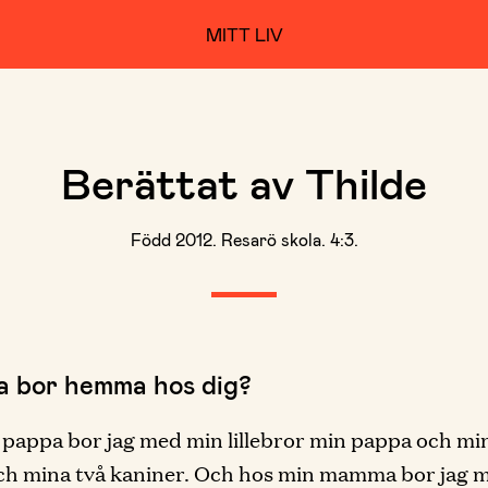
MITT LIV
Berättat av Thilde
Född 2012. Resarö skola. 4:3.
ka bor hemma hos dig?
pappa bor jag med min lillebror min pappa och mi
ch mina två kaniner. Och hos min mamma bor jag 