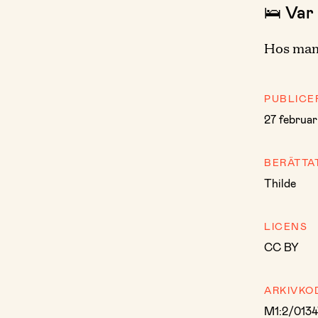
🛌 Var
Hos mamm
PUBLICE
27 februar
BERÄTTA
Thilde
LICENS
CC BY
ARKIVKO
M1:2/0134