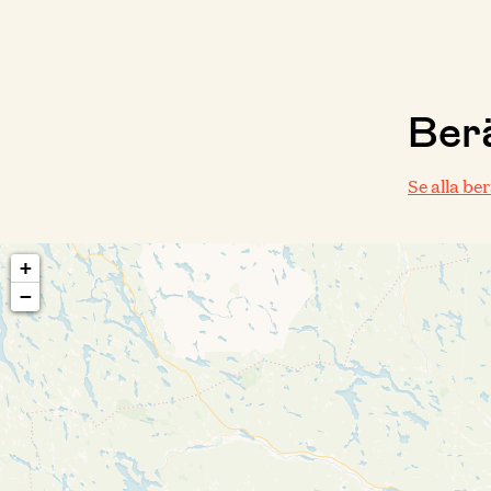
Berä
Se alla be
+
−