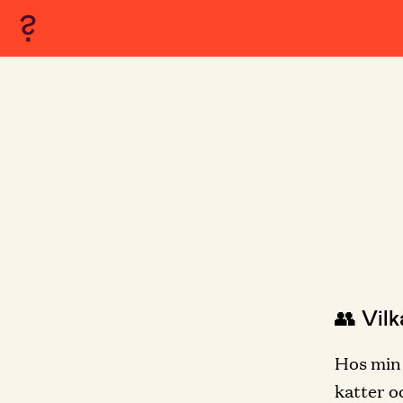
👥 Vil
Hos min 
katter o