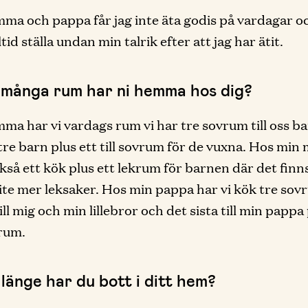
a och pappa får jag inte äta godis på vardagar oc
tid ställa undan min talrik efter att jag har ätit.
 många rum har ni hemma hos dig?
a har vi vardags rum vi har tre sovrum till oss ba
r tre barn plus ett till sovrum för de vuxna. Hos m
ckså ett kök plus ett lekrum för barnen där det finn
ite mer leksaker. Hos min pappa har vi kök tre sov
till mig och min lillebror och det sista till min pappa
rum.
länge har du bott i ditt hem?