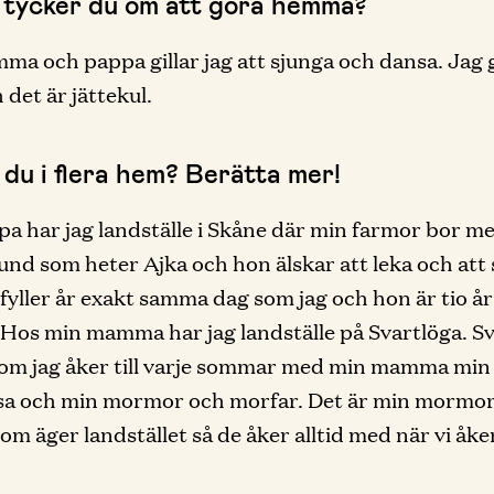
 tycker du om att göra hemma?
a och pappa gillar jag att sjunga och dansa. Jag 
 det är jättekul.
 du i flera hem? Berätta mer!
a har jag landställe i Skåne där min farmor bor me
und som heter Ajka och hon älskar att leka och att s
fyller år exakt samma dag som jag och hon är tio år
 Hos min mamma har jag landställe på Svartlöga. S
som jag åker till varje sommar med min mamma min
rsa och min mormor och morfar. Det är min mormo
om äger landstället så de åker alltid med när vi åker