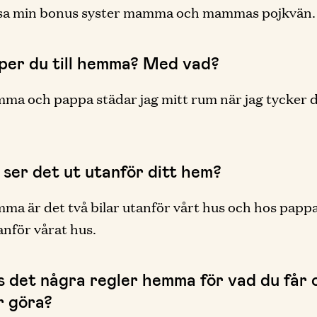
orsa min bonus syster mamma och mammas pojkvän.
lper du till hemma? Med vad?
a och pappa städar jag mitt rum när jag tycker d
 ser det ut utanför ditt hem?
a är det två bilar utanför vårt hus och hos pappa
tanför vårat hus.
ns det några regler hemma för vad du får 
r göra?