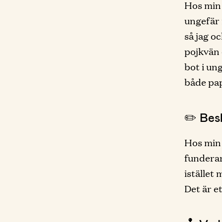
Hos min 
ungefär 
så jag o
pojkvän o
bot i un
både pa
✏️ Besk
Hos min 
funderar
istället 
Det är e