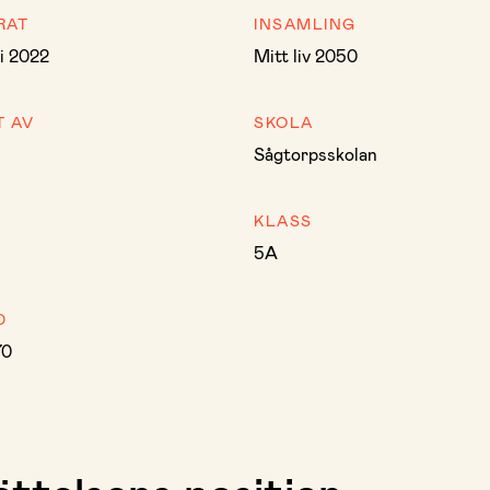
RAT
INSAMLING
i 2022
Mitt liv 2050
T AV
SKOLA
Sågtorpsskolan
KLASS
5A
D
70