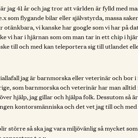
är jag 41 år och jag tror att världen är fylld med m
.e.x som flygande bilar eller självstyrda, massa sake
r otänkbara, vi kanske har google som vi har på da
ke vi har i hjärnan som om man tar in ett chip i hjä
ke till och med kan teleportera sig till utlandet ell
 iallafall jag är barnmorska eller veterinär och bor 
erige, som barnmorska och veterinär har man alltid
ver hjälp, jag gillar och hjälpa folk. Dessutom så är
ingen kontorsmänniska och det vet jag till och med 
blir större så ska jag vara miljövänlig så mycket som
p sopsortera t.e.x.