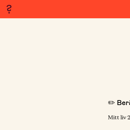
✏️ Berä
Mitt liv