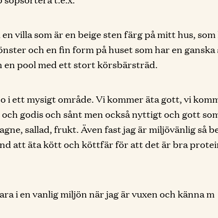
i en villa som är en beige sten färg på mitt hus, som
önster och en fin form på huset som har en ganska 
 en pool med ett stort körsbärsträd.
 bo i ett mysigt område. Vi kommer äta gott, vi ko
s och godis och sånt men också nyttigt och gott so
agne, sallad, frukt. Även fast jag är miljövänlig så 
nd att äta kött och köttfär för att det är bra protei
 vara i en vanlig miljön när jag är vuxen och känna m