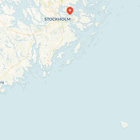
Travelers’ Map is loading…
If you see this after your page is loaded completely, leafletJS files are missing.