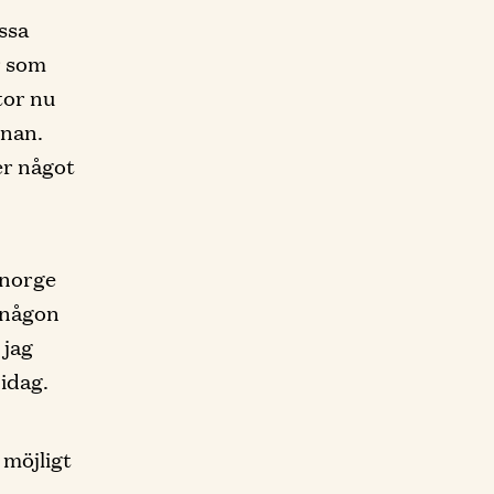
assa
r som
tor nu
rnan.
er något
i norge
 någon
 jag
idag.
 möjligt