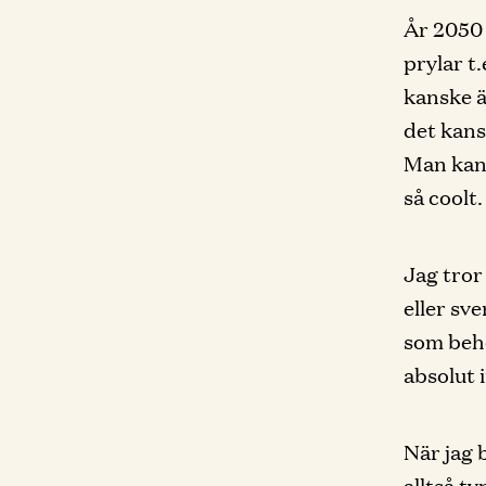
År 2050 
prylar t
kanske ä
det kans
Man kans
så coolt.
Jag tror
eller sv
som behö
absolut 
När jag 
alltså ty