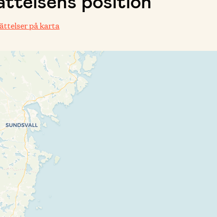
ttelsens position
rättelser på karta