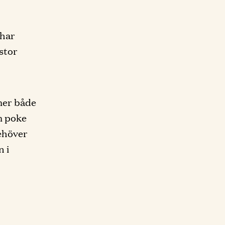
 har
stor
mmer både
m poke
behöver
n i