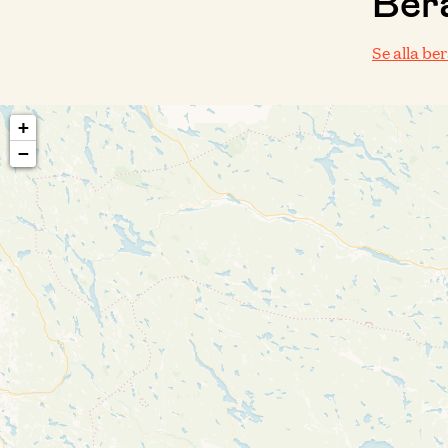
Berä
Se alla be
+
−