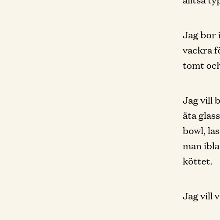
Jag bor 
vackra f
tomt och
Jag vill
äta glas
bowl, las
man ibla
köttet.
Jag vill