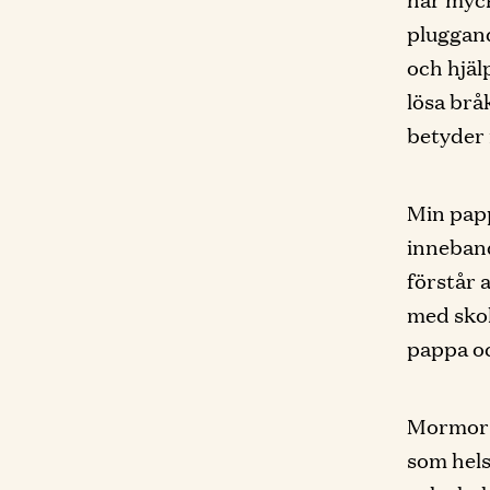
pluggand
och hjäl
lösa brå
betyder 
Min papp
inneband
förstår a
med skola
pappa oc
Mormor ä
som hels