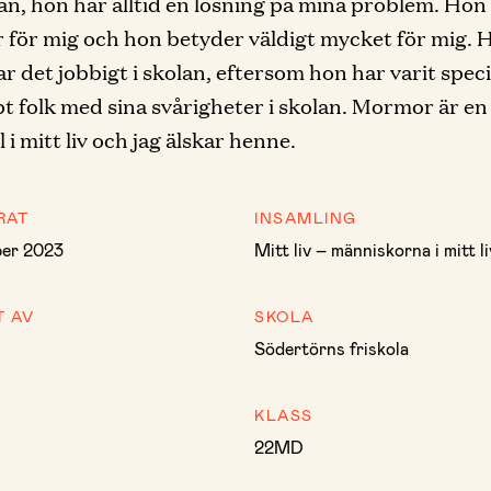
an, hon har alltid en lösning på mina problem. Hon
är för mig och hon betyder väldigt mycket för mig. 
har det jobbigt i skolan, eftersom hon har varit spec
pt folk med sina svårigheter i skolan. Mormor är en
l i mitt liv och jag älskar henne.
RAT
INSAMLING
er 2023
Mitt liv – människorna i mitt li
T AV
SKOLA
Södertörns friskola
KLASS
22MD