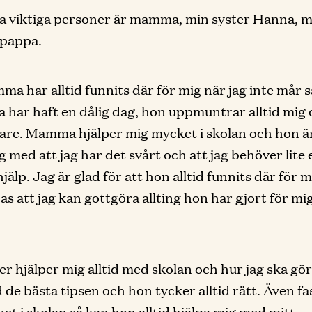
ra viktiga personer är mamma, min syster Hanna,
 pappa.
a har alltid funnits där för mig när jag inte mår s
ra har haft en dålig dag, hon uppmuntrar alltid mig
are. Mamma hjälper mig mycket i skolan och hon är
g med att jag har det svårt och att jag behöver lite 
jälp. Jag är glad för att hon alltid funnits där för 
as att jag kan gottgöra allting hon har gjort för m
er hjälper mig alltid med skolan och hur jag ska gö
id de bästa tipsen och hon tycker alltid rätt. Även f
et i skolan så kan hon alltid hjälpa mig med mitt