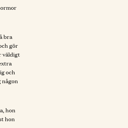
 mormor
å bra
 och gör
 väldigt
extra
mig och
ig någon
ra, hon
ast hon