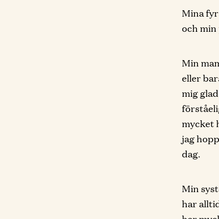
Mina fy
och min
Min mamm
eller ba
mig glad
förståeli
mycket h
jag hopp
dag.
Min syst
har allt
har myck