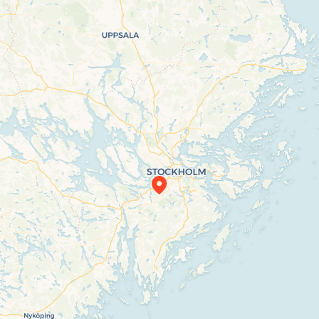
Travelers’ Map is loading…
If you see this after your page is loaded completely, leafletJS files are missing.