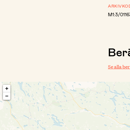
ARKIVKO
M1:3/0116
Berä
Se alla be
+
−