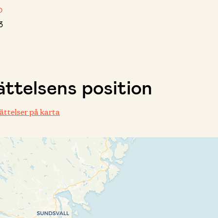
D
3
ttelsens position
rättelser på karta