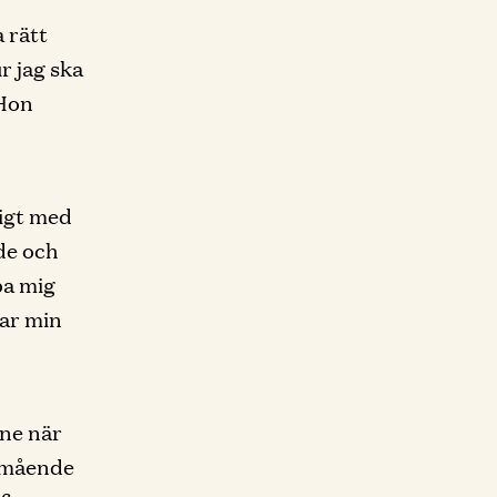
 rätt
r jag ska
 Hon
bigt med
de och
pa mig
kar min
ne när
t mående