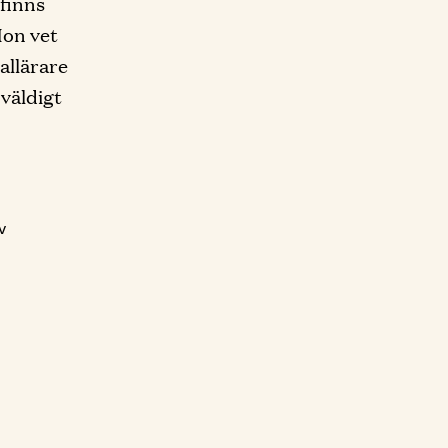
 finns
Hon vet
iallärare
 väldigt
v