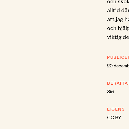
och skol
alltid d
att jag 
och hjäl
viktig de
PUBLICE
20 decemb
BERÄTTA
Siri
LICENS
CC BY