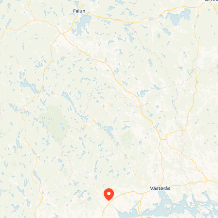
Travelers’ Map is loading…
If you see this after your page is loaded completely, leafletJS files are missing.