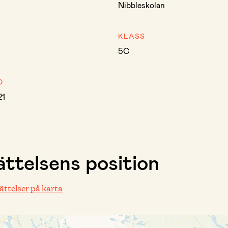
Nibbleskolan
KLASS
5C
D
21
ttelsens position
rättelser på karta