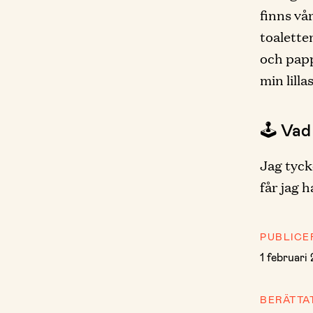
finns vå
toalett
och pap
min lill
🕹 Vad
Jag tyck
får jag h
PUBLICE
1 februari
BERÄTTA