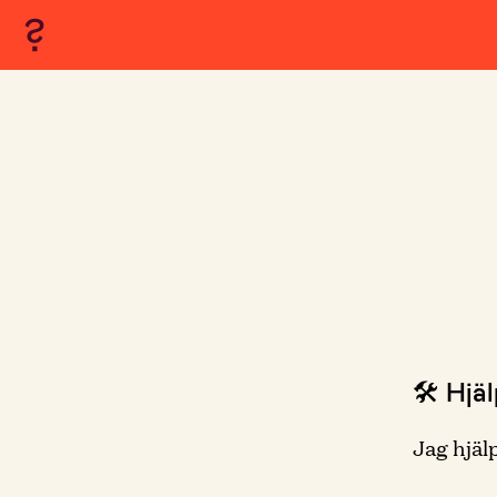
🛠 Hjä
Jag hjäl