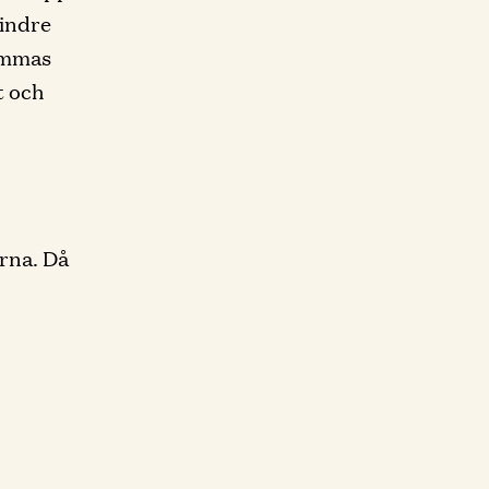
mindre
ammas
t och
arna. Då