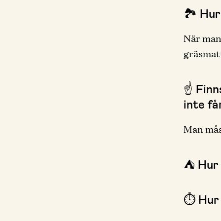
🏞 Hur
När man
gräsmatt
☝️ Fin
inte få
Man måst
⛺️ Hur
⏱ Hur 