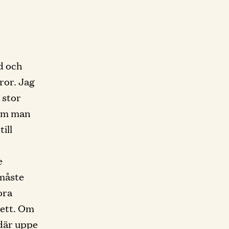
åd och
ror. Jag
 stor
 Om man
ill
e
måste
ora
lett. Om
 där uppe