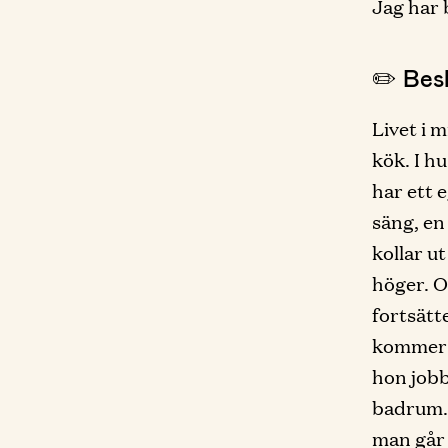
Jag har 
✏️ Besk
Livet i 
kök. I h
har ett 
säng, en
kollar u
höger. O
fortsätt
kommer 
hon jobb
badrum. 
man går 