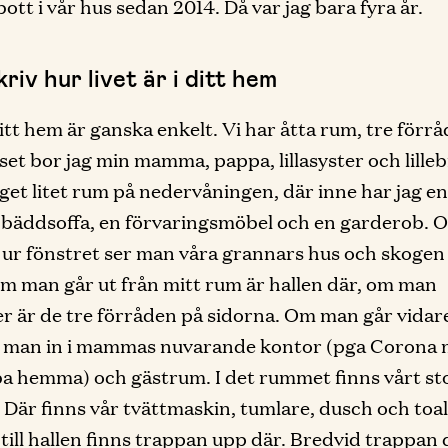
bott i vår hus sedan 2014. Då var jag bara fyra år.
riv hur livet är i ditt hem
mitt hem är ganska enkelt. Vi har åtta rum, tre förr
uset bor jag min mamma, pappa, lillasyster och lilleb
eget litet rum på nedervåningen, där inne har jag en
 bäddsoffa, en förvaringsmöbel och en garderob.
t ur fönstret ser man våra grannars hus och skogen t
m man går ut från mitt rum är hallen där, om man
er är de tre förråden på sidorna. Om man går vidar
man in i mammas nuvarande kontor (pga Corona 
a hemma) och gästrum. I det rummet finns vårt st
Där finns vår tvättmaskin, tumlare, dusch och toa
till hallen finns trappan upp där. Bredvid trappan