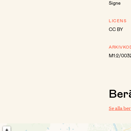
Signe
LICENS
CC BY
ARKIVKO
M1:2/003
Berä
Se alla be
+