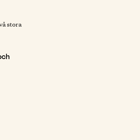
vå stora
och