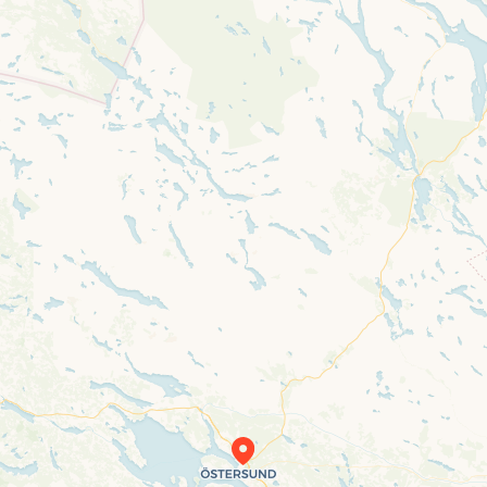
Travelers’ Map is loading…
If you see this after your page is loaded