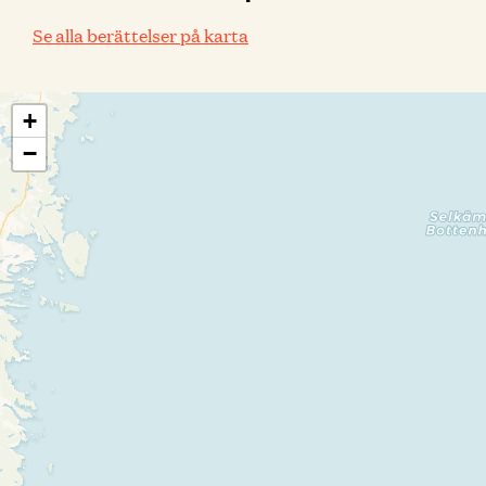
Se alla berättelser på karta
+
−