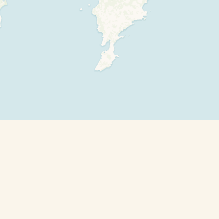
Leaflet
| ©
OpenStreetMap
contributors and ©
CARTO