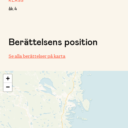
KLASS
åk.4
Berättelsens position
Se alla berättelser på karta
+
−