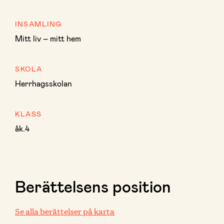
INSAMLING
Mitt liv – mitt hem
SKOLA
Herrhagsskolan
KLASS
åk.4
Berättelsens position
Se alla berättelser på karta