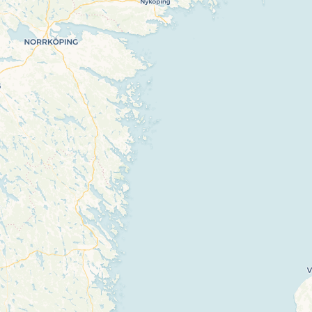
If you see this after your page is loaded
completely, leafletJS files are missing.