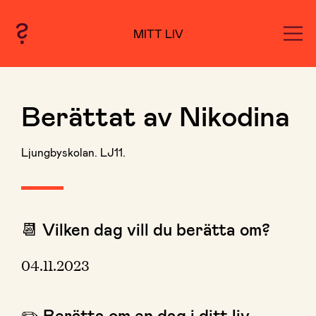
MITT LIV
Berättat av Nikodina
Ljungbyskolan. LJ11.
📆 Vilken dag vill du berätta om?
04.11.2023
✏️ Berätta om en dag i ditt liv