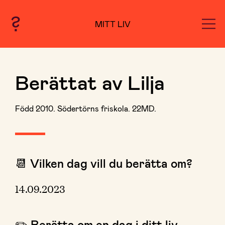
MITT LIV
Berättat av Lilja
Född 2010. Södertörns friskola. 22MD.
📆 Vilken dag vill du berätta om?
14.09.2023
✏️ Berätta om en dag i ditt liv