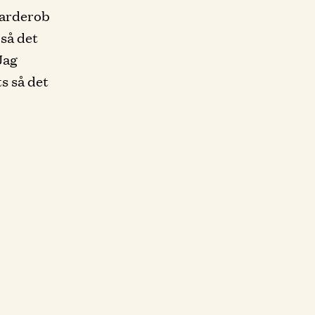
garderob
så det
 Jag
s så det