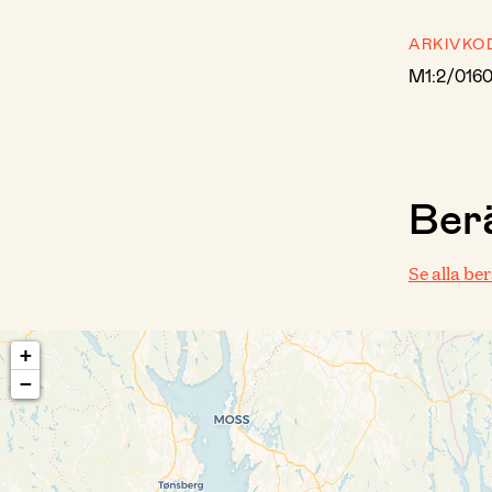
ARKIVKO
M1:2/016
Berä
Se alla be
+
−