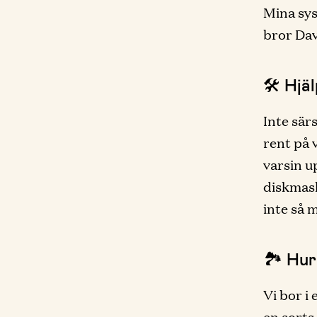
Mina sys
bror Dav
🛠 Hjä
Inte sär
rent på
varsin u
diskmas
inte så m
🏞 Hur
Vi bor i
en sorts 