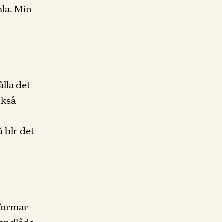
mla. Min
ålla det
ckså
 blr det
 formar
sandlåda,