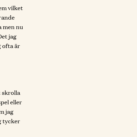
hem vilket
arande
ma men nu
Det jag
 ofta är
t skrolla
pel eller
om jag
g tycker