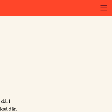
då. I
kså där.