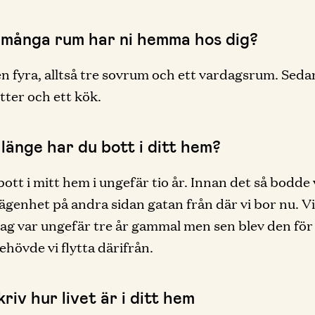
 många rum har ni hemma hos dig?
 en fyra, alltså tre sovrum och ett vardagsrum. Seda
etter och ett kök.
länge har du bott i ditt hem?
ott i mitt hem i ungefär tio år. Innan det så bodde v
ägenhet på andra sidan gatan från där vi bor nu. V
s jag var ungefär tre år gammal men sen blev den för 
ehövde vi flytta därifrån.
riv hur livet är i ditt hem