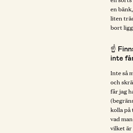
en bänk,
liten tr
bort lig
☝️ Fin
inte få
Inte så 
och skrä
får jag 
(begräns
kolla på 
vad man 
vilket är