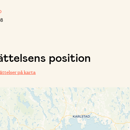
D
08
ttelsens position
rättelser på karta