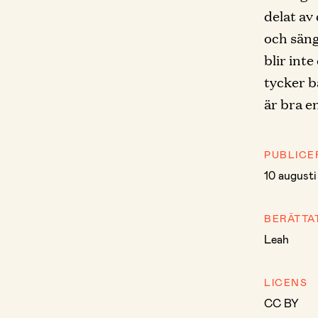
delat av
och säng
blir inte
tycker b
är bra en
PUBLICE
10 august
BERÄTTA
Leah
LICENS
CC BY