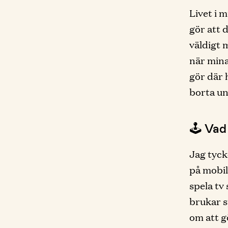
Livet i m
gör att 
väldigt 
när mina
gör där 
borta u
🕹 Vad
Jag tycke
på mobil
spela tv
brukar s
om att 