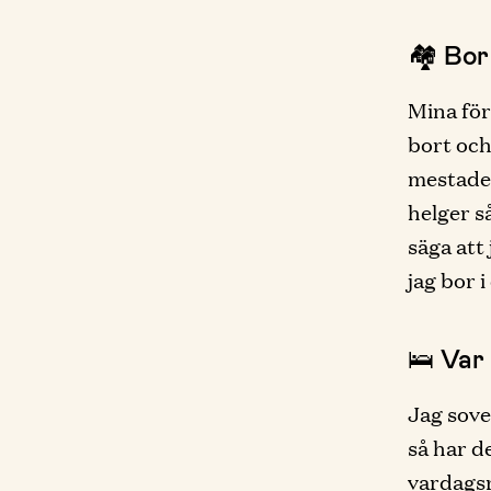
🏘 Bor
Mina för
bort och
mestadel
helger s
säga att
jag bor i
🛌 Var
Jag sove
så har d
vardagsr