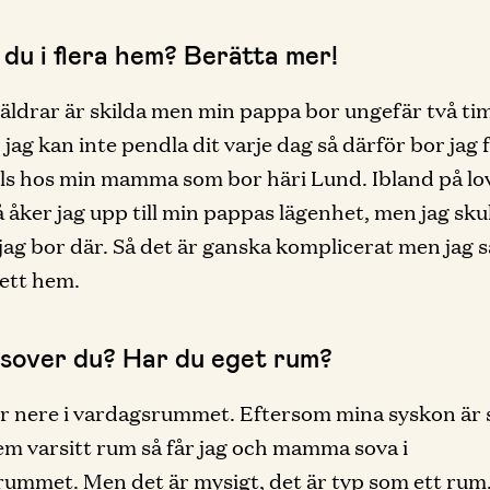
 du i flera hem? Berätta mer!
äldrar är skilda men min pappa bor ungefär två t
 jag kan inte pendla dit varje dag så därför bor jag 
s hos min mamma som bor häri Lund. Ibland på lo
å åker jag upp till min pappas lägenhet, men jag skul
 jag bor där. Så det är ganska komplicerat men jag s
 ett hem.
 sover du? Har du eget rum?
r nere i vardagsrummet. Eftersom mina syskon är 
em varsitt rum så får jag och mamma sova i
ummet. Men det är mysigt, det är typ som ett rum.