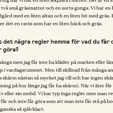
 två små gräsmattor och en sorts gunga. Vi har en 
ädgård med en liten altan och en liten bit med gräs. 
ger det en ravin som har en liten bäck och gräs.
ns det några regler hemma för vad du får 
r göra?
många men jag får inte ha kläder på marken eller lä
p i vardagsrummet. Men till skillnad från många a
ha skärm nästan så mycket jag vill och har ingen sk
ning på hur länge jag får ha skärm). När vi äter få
tv eller sin mobil. Vi har typ inga regler men man ve
får och inte får göra som att man inte får stå på b
 ganska så självklart.