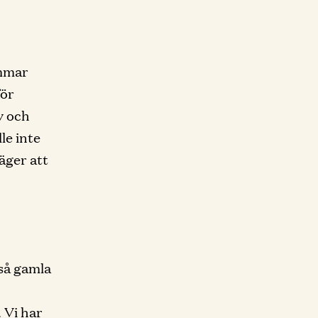
immar
för
v och
le inte
äger att
så gamla
 Vi har