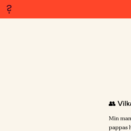
👥 Vil
Min mamm
pappas h