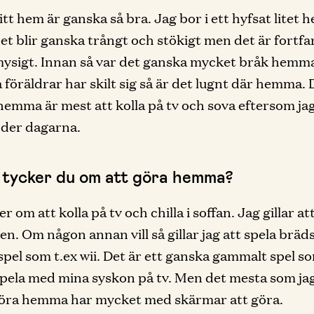
itt hem är ganska så bra. Jag bor i ett hyfsat litet 
det blir ganska trångt och stökigt men det är fortf
mysigt. Innan så var det ganska mycket bråk hem
 föräldrar har skilt sig så är det lugnt där hemma. 
hemma är mest att kolla på tv och sova eftersom jag
nder dagarna.
 tycker du om att göra hemma?
r om att kolla på tv och chilla i soffan. Jag gillar at
en. Om någon annan vill så gillar jag att spela bräds
 spel som t.ex wii. Det är ett ganska gammalt spel s
pela med mina syskon på tv. Men det mesta som ja
göra hemma har mycket med skärmar att göra.