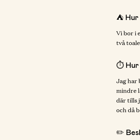
⛺️ Hur
Vi bor i
två toal
⏱ Hur 
Jag har b
mindre l
där till
och då b
✏️ Besk