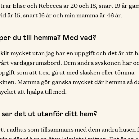
trar Elise och Rebecca är 20 och 18, snart 19 år ga
id är 15, snart 16 år och min mamma är 46 år.
lper du till hemma? Med vad?
skilt mycket utan jag har en uppgift och det är att h
 vårt vardagsrumsbord. Dem andra syskonen har o
ppgift som att t.ex. gå ut med slasken eller tömma
kinen. Mamma gör ganska mycket där hemma så då
ycket att hjälpa till med.
 ser det ut utanför ditt hem?
 ett radhus som tillsammans med dem andra husen
ring där vi har en liten lekplats i mitten. Det är en 