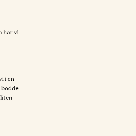
n har vi
i i en
i bodde
liten