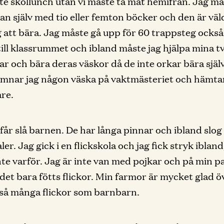
nte skollunch utan vi måste ta mat hemifrån. Jag m
an själv med tio eller femton böcker och den är väl
 att bära. Jag måste gå upp för 60 trappsteg också 
ll klassrummet och ibland måste jag hjälpa mina t
trar och bära deras väskor då de inte orkar bära själ
ämnar jag någon väska på vaktmästeriet och hämta
re.
får slå barnen. De har långa pinnar och ibland slog
ler. Jag gick i en flickskola och jag fick stryk iblan
inte varför. Jag är inte van med pojkar och på min 
 det bara fötts flickor. Min farmor är mycket glad ö
så många flickor som barnbarn.