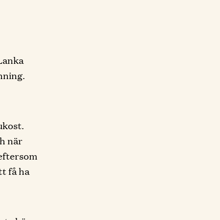
Lanka
änning.
ukost.
ch när
 eftersom
tt få ha