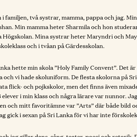
m i familjen, två systrar, mamma, pappa och jag. Mi
ishan. Min mamma heter Sharmila och hon studera
 Högskolan. Mina systrar heter Maryndri och May
rskoleklass och i tvåan på Gärdesskolan.
anka hette min skola ”Holy Family Convent”. Det är
la och vi hade skoluniform. De flesta skolorna på Sr
ata flick- och pojkskolor, men det finns även mixad
8 elever i min klass och några lärare var nunnor. Jag
n och mitt favoritämne var ”Arts” där både bild oc
ag gick i sexan på Sri Lanka för vi har inte förskolek
ch jag gillar dans, sång, teater, poesi och retorik. 