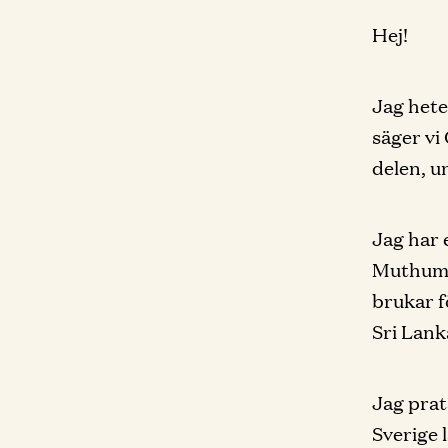
Hej!
Jag hete
säger vi
delen, 
Jag har
Muthuma
brukar f
Sri Lank
Jag prata
Sverige 