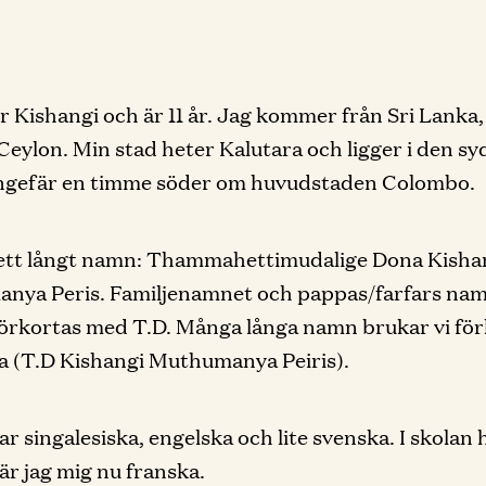
r Kishangi och är 11 år. Jag kommer från Sri Lanka,
 Ceylon. Min stad heter Kalutara och ligger i den sy
ungefär en timme söder om huvudstaden Colombo.
 ett långt namn: Thammahettimudalige Dona Kisha
nya Peris. Familjenamnet och pappas/farfars na
örkortas med T.D. Många långa namn brukar vi för
a (T.D Kishangi Muthumanya Peiris).
r singalesiska, engelska och lite svenska. I skolan h
lär jag mig nu franska.