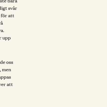
åste bära
digt svår
för att
vå
va.
r upp
 de oss
d, men
pappas
ver att