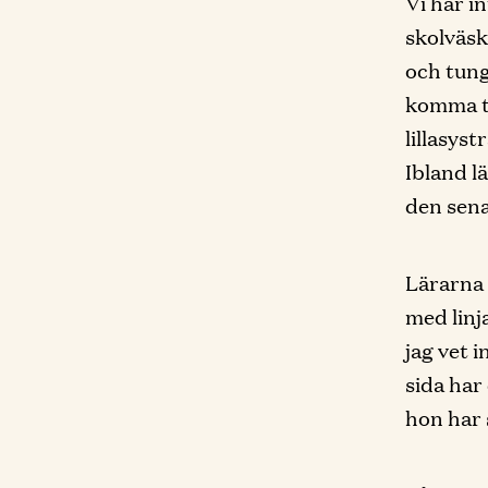
Vi har i
skolväsk
och tung
komma ti
lillasys
Ibland l
den sena
Lärarna 
med linja
jag vet 
sida har
hon har 