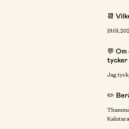
📆 Vilk
19.01.20
💬 Om d
tycker
Jag tyck
✏️ Berä
Thammah
Kalutara