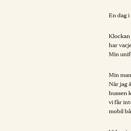
En dag i
Klockan
har varj
Min unif
Min mamm
När jag 
bussen k
vi får in
mobil bå