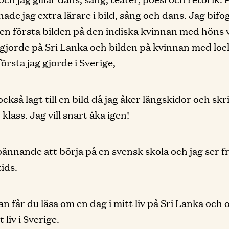
hade jag extra lärare i bild, sång och dans. Jag bifo
Den första bilden på den indiska kvinnan med höns 
g gjorde på Sri Lanka och bilden på kvinnan med loc
örsta jag gjorde i Sverige,
också lagt till en bild då jag åker längskidor och sk
lass. Jag vill snart åka igen!
pännande att börja på en svensk skola och jag ser 
tids.
n får du läsa om en dag i mitt liv på Sri Lanka och
t liv i Sverige.