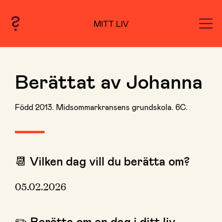
MITT LIV
Berättat av Johanna
Född 2013. Midsommarkransens grundskola. 6C.
📆 Vilken dag vill du berätta om?
05.02.2026
✏️ Berätta om en dag i ditt liv