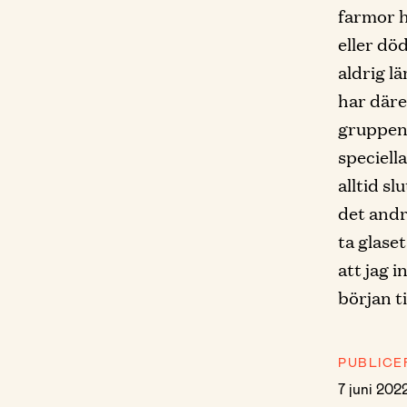
farmor h
eller dö
aldrig l
har däre
gruppen 
speciell
alltid s
det andr
ta glase
att jag i
början ti
PUBLICE
7 juni 202