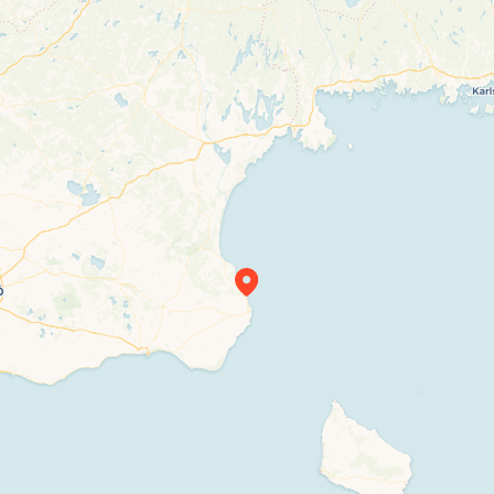
Travelers’ Map is loading…
If you see this after your page is loaded completely, leafletJS files are missing.