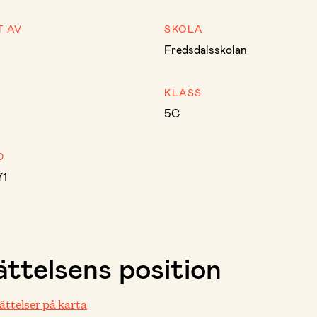
T AV
SKOLA
Fredsdalsskolan
KLASS
5C
D
71
ttelsens position
rättelser på karta