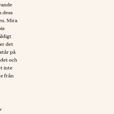
evande
n dess
en. Mira
pis
ldigt
er det
står på
rdet och
t inte
de från
v