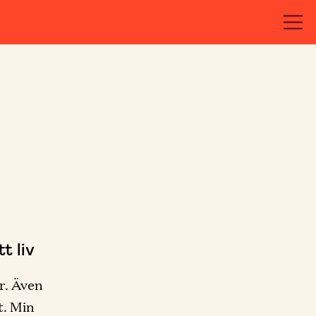
t liv
r. Även
ut. Min