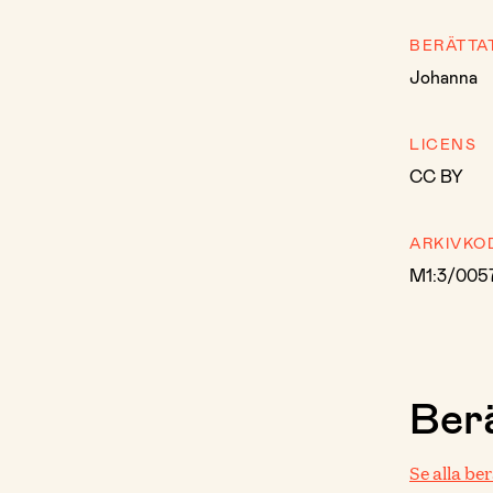
BERÄTTA
Johanna
LICENS
CC BY
ARKIVKO
M1:3/005
Berä
Se alla be