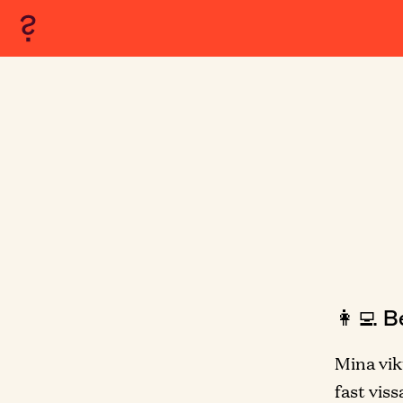
👩‍💻 B
Mina vik
fast viss