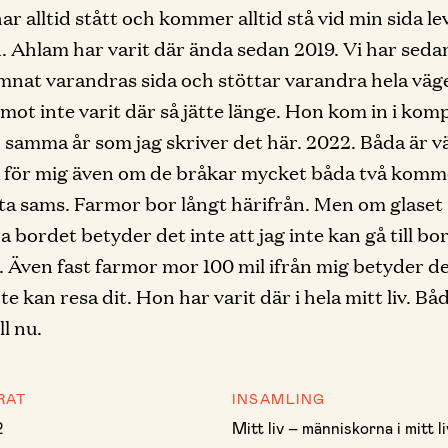
ar alltid stått och kommer alltid stå vid min sida l
d. Ahlam har varit där ända sedan 2019. Vi har seda
ämnat varandras sida och stöttar varandra hela väg
mot inte varit där så jätte länge. Hon kom in i kom
samma år som jag skriver det här. 2022. Båda är vä
a för mig även om de bråkar mycket båda två komm
luta sams. Farmor bor långt härifrån. Men om glaset 
a bordet betyder det inte att jag inte kan gå till bo
t. Även fast farmor mor 100 mil ifrån mig betyder de
nte kan resa dit. Hon har varit där i hela mitt liv. Bå
ll nu.
RAT
INSAMLING
2
Mitt liv – människorna i mitt li