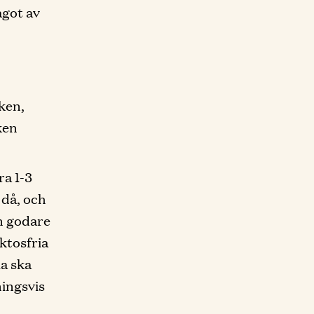
ågot av
iken,
ken
ra 1-3
 då, och
n godare
aktosfria
la ska
ningsvis