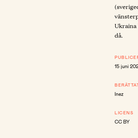
(sverige
vänsterpa
Ukraina 
då.
PUBLICE
15 juni 20
BERÄTTA
Inez
LICENS
CC BY