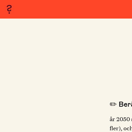
✏️ Berä
år 2050 
fler), o