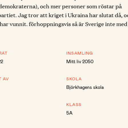
demokraterna), och mer personer som röstar på
rtiet. Jag tror att kriget i Ukraina har slutat då, o
har vunnit. förhoppningsvis så är Sverige inte med
RAT
INSAMLING
22
Mitt liv 2050
T AV
SKOLA
Björkhagens skola
KLASS
5A