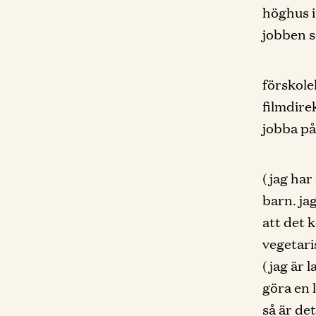
höghus i
jobben s
förskole
filmdire
jobba på
(jag har
barn. ja
att det 
vegetari
(jag är 
göra en 
så är de