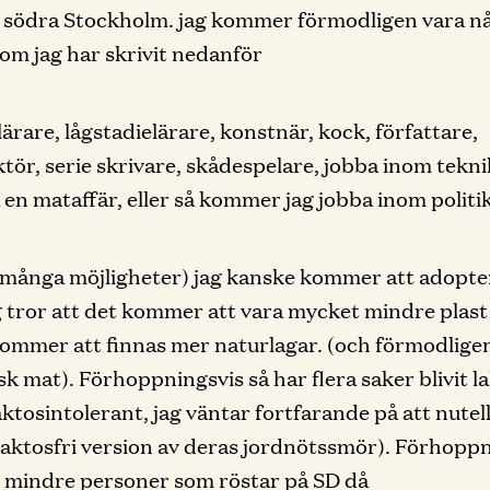
 södra Stockholm. jag kommer förmodligen vara n
om jag har skrivit nedanför
lärare, lågstadielärare, konstnär, kock, författare,
ktör, serie skrivare, skådespelare, jobba inom tekn
 en mataffär, eller så kommer jag jobba inom politi
 många möjligheter) jag kanske kommer att adopte
g tror att det kommer att vara mycket mindre plast
kommer att finnas mer naturlagar. (och förmodlige
sk mat). Förhoppningsvis så har flera saker blivit l
laktosintolerant, jag väntar fortfarande på att nutel
laktosfri version av deras jordnötssmör). Förhopp
t mindre personer som röstar på SD då