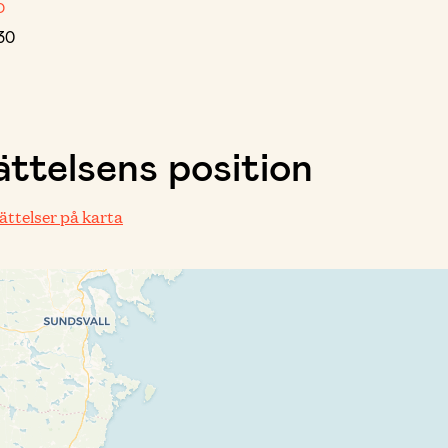
D
30
ttelsens position
rättelser på karta