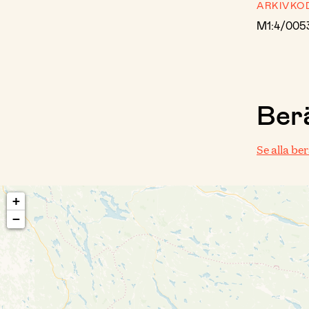
ARKIVKO
M1:4/005
Berä
Se alla be
+
−