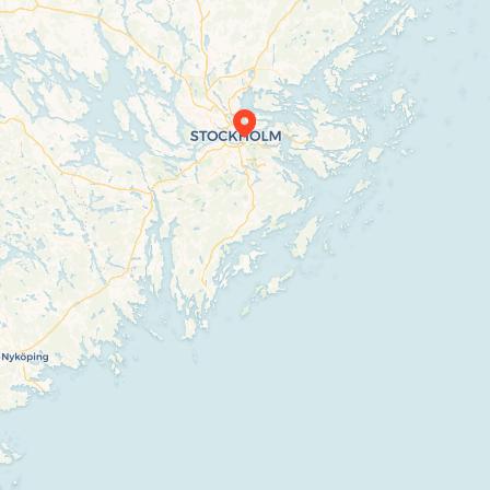
Travelers’ Map is loading…
If you see this after your page is loaded completely, leafletJS files are missing.