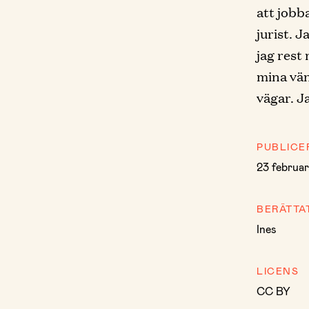
att jobb
jurist. 
jag rest
mina vän
vägar. Ja
PUBLICE
23 februar
BERÄTTA
Ines
LICENS
CC BY