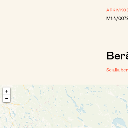
ARKIVKO
M1:4/007
Berä
Se alla be
+
−