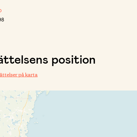
D
98
ttelsens position
rättelser på karta