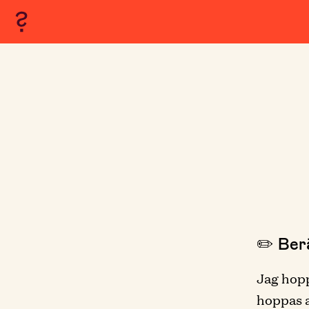
✏️ Berä
Jag hopp
hoppas a