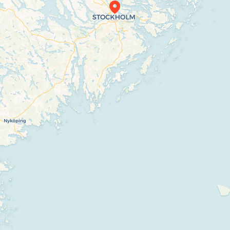
Travelers’ Map is loading…
If you see this after your page is loaded completely, leafletJS files are missing.