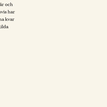
är och
svis har
 ha kvar
ilda