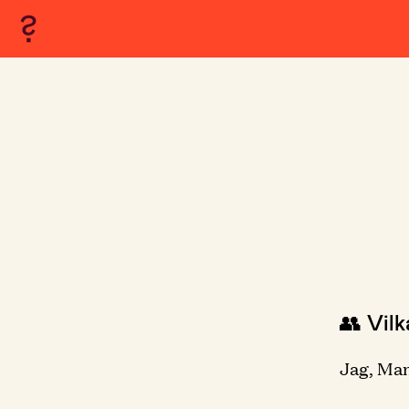
👥 Vil
Jag, Mam