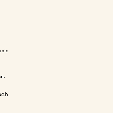
 min
an.
och