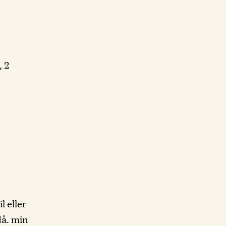
, 2
l eller
då. min