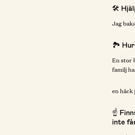
🛠 Hjä
Jag baka
🏞 Hur
En stor 
familj ha
en häck 
☝️ Fin
inte få