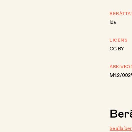
BERÄTTA
Ida
LICENS
CC BY
ARKIVKO
M1:2/002
Berä
Se alla be