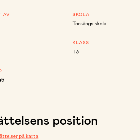
T AV
SKOLA
Torsångs skola
KLASS
T3
D
45
ttelsens position
rättelser på karta