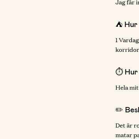
Jag får i
⛺️ Hur
1 Vardag
korridor
⏱ Hur 
Hela mit
✏️ Besk
Det är r
matar pa