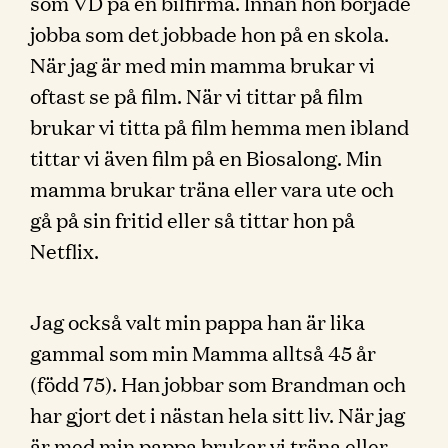
som VD på en bilfirma. Innan hon började
jobba som det jobbade hon på en skola.
När jag är med min mamma brukar vi
oftast se på film. När vi tittar på film
brukar vi titta på film hemma men ibland
tittar vi även film på en Biosalong. Min
mamma brukar träna eller vara ute och
gå på sin fritid eller så tittar hon på
Netflix.
Jag också valt min pappa han är lika
gammal som min Mamma alltså 45 år
(född 75). Han jobbar som Brandman och
har gjort det i nästan hela sitt liv. När jag
är med min pappa brukar vi träna eller