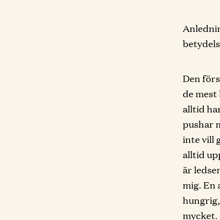
Anledning
betydels
Den förs
de mest 
alltid ha
pushar m
inte vil
alltid up
är ledse
mig. En 
hungrig, 
mycket.