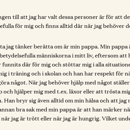
en till att jag har valt dessa personer är för att de
efulla för mig och finns alltid där när jag behöver d
ta jag tänker berätta om är min pappa. Min pappa 
betydelsefulla människorna i mitt liv, eftersom att
r funnits där för mig och stöttar mig i alla situatio
ig i träning och i skolan och han har respekt för nä
l göra något. När jag behöver hjälp med något ställe
p och hjälper mig med t.ex. läxor eller att trösta mi
n. Han bryr sig även alltid om min hälsa och att jag 
annan bra sak med min pappa är att han märker när
när jag är trött eller när jag är hungrig. Vilket und