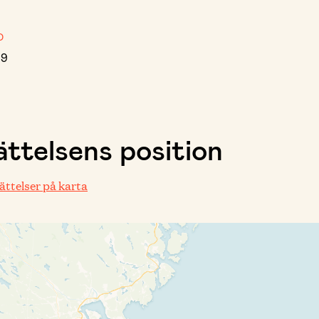
D
19
ttelsens position
rättelser på karta