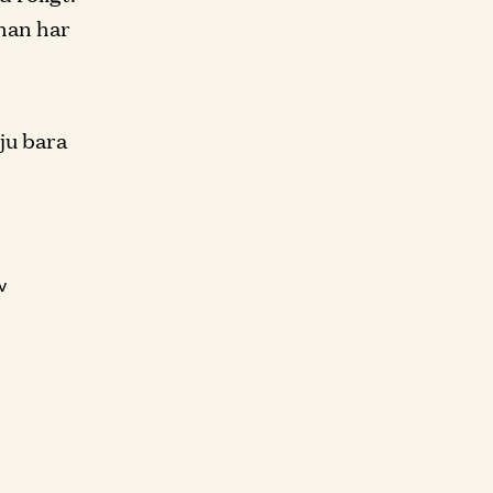
han har
ju bara
v