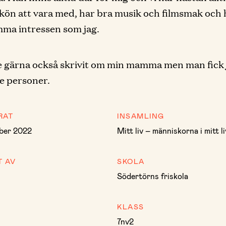
kön att vara med, har bra musik och filmsmak och 
ma intressen som jag.
 gärna också skrivit om min mamma men man fick 
re personer.
RAT
INSAMLING
ber 2022
Mitt liv – människorna i mitt li
T AV
SKOLA
Södertörns friskola
KLASS
7nv2