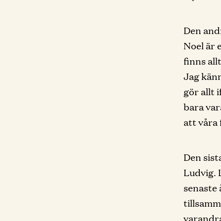
Den andr
Noel är 
finns al
Jag känn
gör allt 
bara var
att våra
Den sist
Ludvig. 
senaste å
tillsamm
varandra.