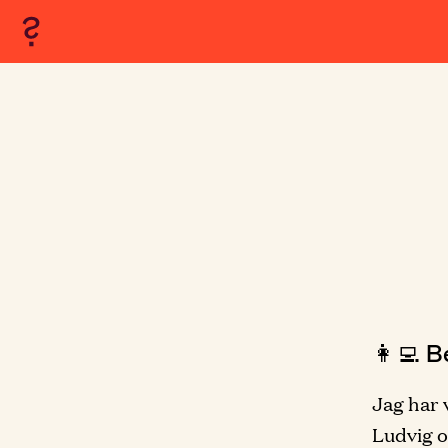
👩‍💻 B
Jag har 
Ludvig o