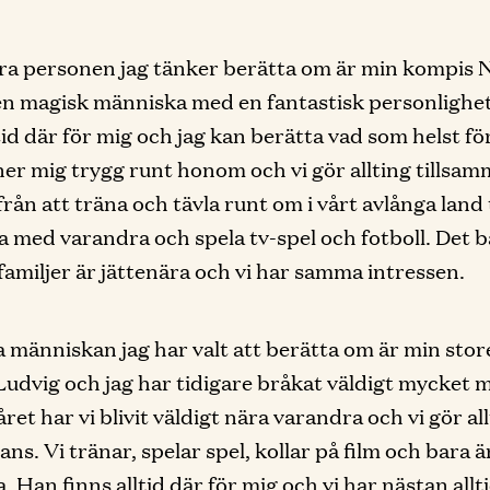
a personen jag tänker berätta om är min kompis N
en magisk människa med en fantastisk personlighe
ltid där för mig och jag kan berätta vad som helst f
er mig trygg runt honom och vi gör allting tillsam
ifrån att träna och tävla runt om i vårt avlånga land t
a med varandra och spela tv-spel och fotboll. Det b
 familjer är jättenära och vi har samma intressen.
a människan jag har valt att berätta om är min sto
Ludvig och jag har tidigare bråkat väldigt mycket 
ret har vi blivit väldigt nära varandra och vi gör al
ans. Vi tränar, spelar spel, kollar på film och bara 
 Han finns alltid där för mig och vi har nästan allti