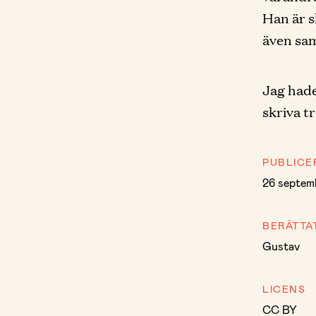
Han är s
även sam
Jag hade
skriva t
PUBLICE
26 septem
BERÄTTA
Gustav
LICENS
CC BY