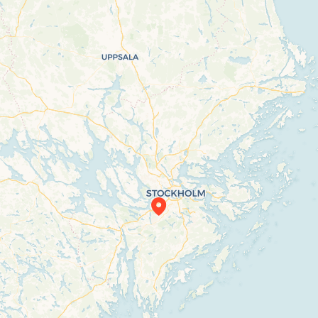
Travelers’ Map is loading…
If you see this after your page is loaded completely, leafletJS files are missing.