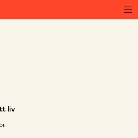
t liv
or