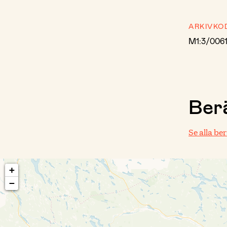
ARKIVKO
M1:3/006
Berä
Se alla be
+
−