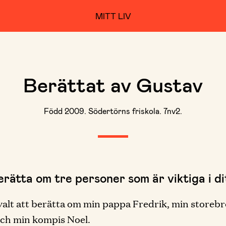
MITT LIV
Berättat av Gustav
Född 2009. Södertörns friskola. 7nv2.
erätta om tre personer som är viktiga i dit
valt att berätta om min pappa Fredrik, min storebr
ch min kompis Noel.