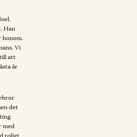
oel.
t. Han
ör honom.
mans. Vi
ill att
ästa är
rebror
men det
lting
är med
d roligt.