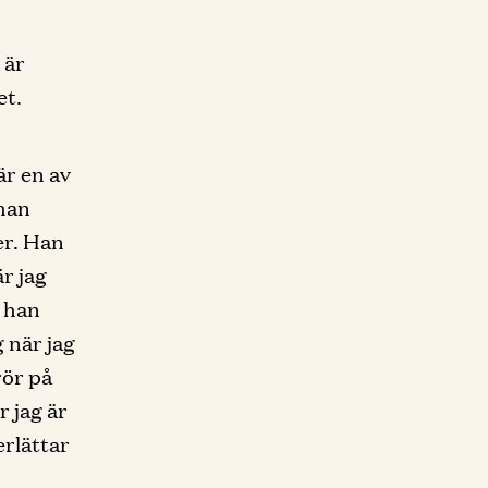
 är
et.
är en av
 han
ner. Han
r jag
r han
g när jag
rör på
 jag är
erlättar