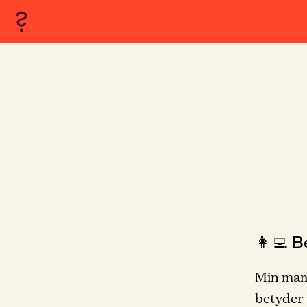
👩‍💻 B
Min mamm
betyder