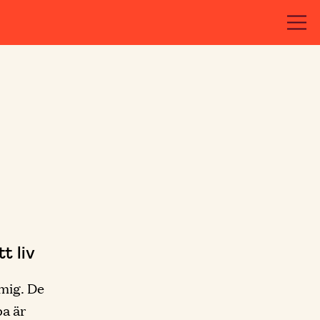
t liv
mig. De
a är