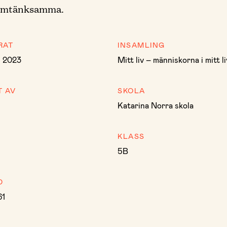
 omtänksamma.
RAT
INSAMLING
i 2023
Mitt liv – människorna i mitt li
T AV
SKOLA
Katarina Norra skola
KLASS
5B
D
61