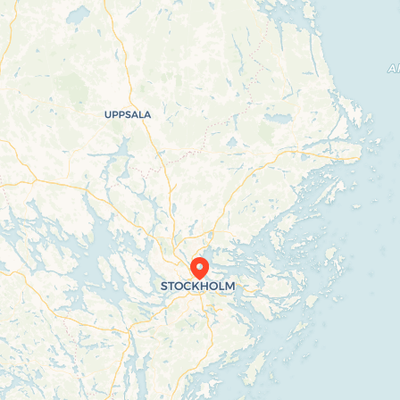
Travelers’ Map is loading…
If you see this after your page is loaded completely, leafletJS files are missing.