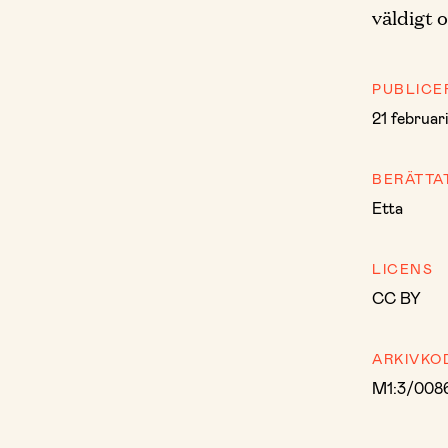
väldigt
PUBLICE
21 februar
BERÄTTA
Etta
LICENS
CC BY
ARKIVKO
M1:3/008