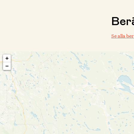
Berä
Se alla be
+
−