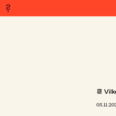
📆 Vilk
05.11.20