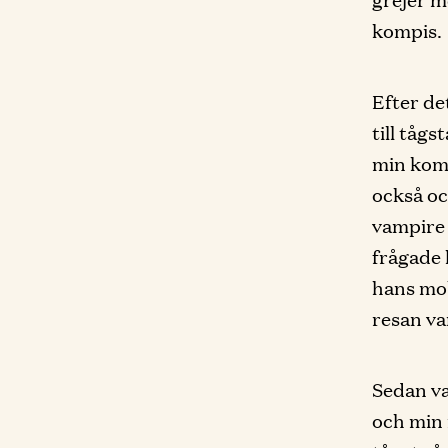
kompis.
Efter de
till tåg
min komp
också oc
vampire 
frågade 
hans mob
resan var
Sedan va
och min 