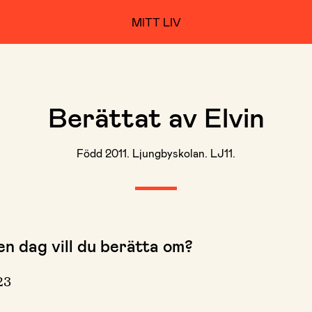
MITT LIV
Berättat av Elvin
Född 2011. Ljungbyskolan. LJ11.
en dag vill du berätta om?
23