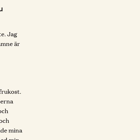
u
te. Jag
tämne är
frukost.
terna
och
 och
ade mina
med min