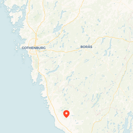
Travelers’ Map is loading…
If you see this after your page is loaded completely, leafletJS files are missing.