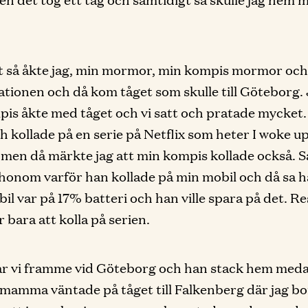
t så åkte jag, min mormor, min kompis mormor och 
stationen och då kom tåget som skulle till Göteborg.
is åkte med tåget och vi satt och pratade mycket.
h kollade på en serie på Netflix som heter I woke up
men då märkte jag att min kompis kollade också. S
honom varför han kollade på min mobil och då sa h
il var på 17% batteri och han ville spara på det. Re
 bara att kolla på serien.
r vi framme vid Göteborg och han stack hem meda
mamma väntade på tåget till Falkenberg där jag bo