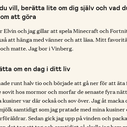
u vill, berätta lite om dig själv och vad d
 om att göra
r Elvin och jag gillar att spela Minecraft och Fortni
ckså att hänga med vänner och att läsa. Mitt favori
och matte. Jag bor i Vinberg.
tta om en dag i ditt liv
ade runt halv tio och började att gå ner för att äta 
 sovit hos mormor och morfar de senaste fyra nät
 kusiner var där också och sov över. Jag åt macka 
jölk samtidigt som jag pratade med mina kusiner
föräldrar. Sedan gick jag upp på vinden och pack
en det tog ett tag och samtidigt så skulle jag hem 