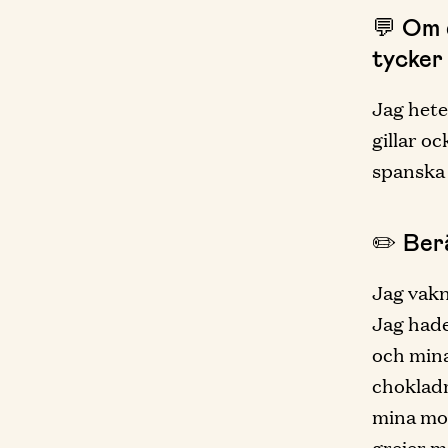
💬 Om d
tycker
Jag hete
gillar o
spanska 
✏️ Berä
Jag vakn
Jag hade
och mina
chokladm
mina mor
grejer m