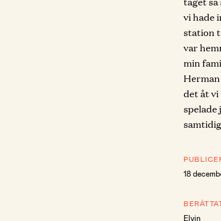
tåget så
vi hade 
station 
var hemm
min fami
Herman h
det åt v
spelade 
samtidig
PUBLICE
18 decemb
BERÄTTA
Elvin