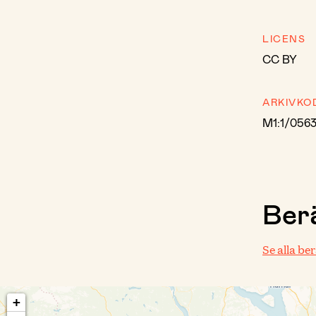
LICENS
CC BY
ARKIVKO
M1:1/056
Berä
Se alla be
+