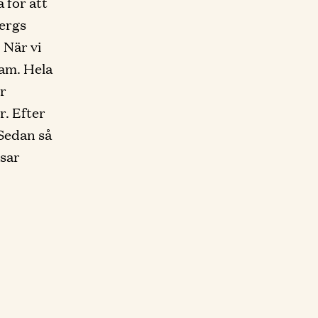
 för att
bergs
 När vi
ram. Hela
er
r. Efter
 Sedan så
sar