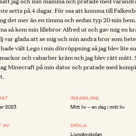
 satt jag och min mamma och pratade med varandra
inte setts på 4 dagar. För oss att komma till Falken
tog det mer än en timma och sedan typ 20 min hem.
a så kom min lillebror Alfred ut och gav mig en k
lj var glada att se mig och min andra bror som het
ade vält Lego i min dörröppning så jag blev lite su
i mackor och rabarber kräm och jag blev rätt mätt.
jag Minecraft på min dator och pratade med kompi
t.
RAT
INSAMLING
er 2023
Mitt liv – en dag i mitt liv
T AV
SKOLA
Ljungbyskolan