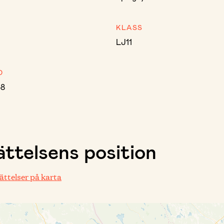
KLASS
LJ11
D
38
ttelsens position
rättelser på karta