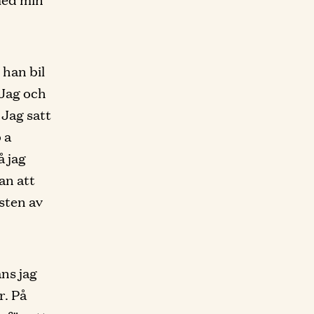
han bil
 Jag och
 Jag satt
 a
å jag
an att
sten av
ns jag
r. På