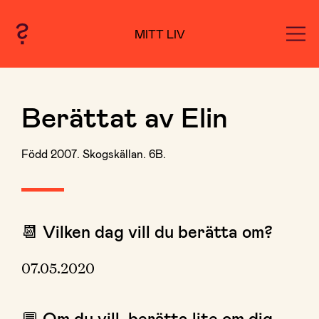
MITT LIV
Berättat av Elin
Född 2007. Skogskällan. 6B.
📆 Vilken dag vill du berätta om?
07.05.2020
💬 Om du vill, berätta lite om dig