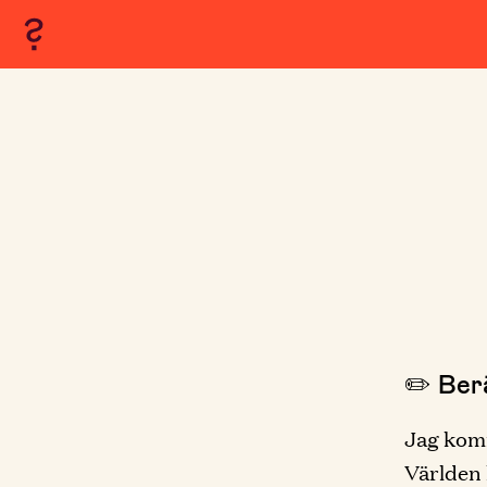
✏️ Berä
Jag komm
Världen 