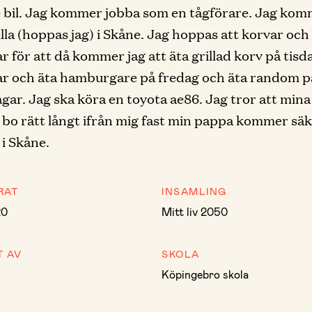
 bil. Jag kommer jobba som en tågförare. Jag kom
illa (hoppas jag) i Skåne. Jag hoppas att korvar och 
ar för att då kommer jag att äta grillad korv på tis
r och äta hamburgare på fredag och äta random på
gar. Jag ska köra en toyota ae86. Jag tror att min
o rätt långt ifrån mig fast min pappa kommer säk
 i Skåne.
RAT
INSAMLING
20
Mitt liv 2050
T AV
SKOLA
Köpingebro skola