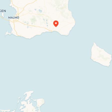
Travelers’ Map is loading…
If you see this after your page is loaded completely, leafletJS files are missing.