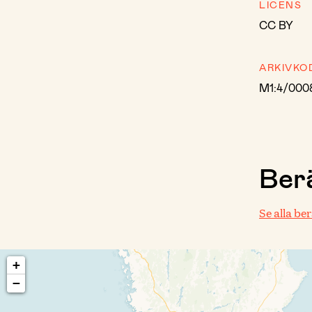
LICENS
CC BY
ARKIVKO
M1:4/000
Berä
Se alla be
+
−