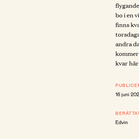
flygande
bo i en v
finns kv
torsdaga
andra da
kommer b
kvar här
PUBLICE
16 juni 20
BERÄTTA
Edvin