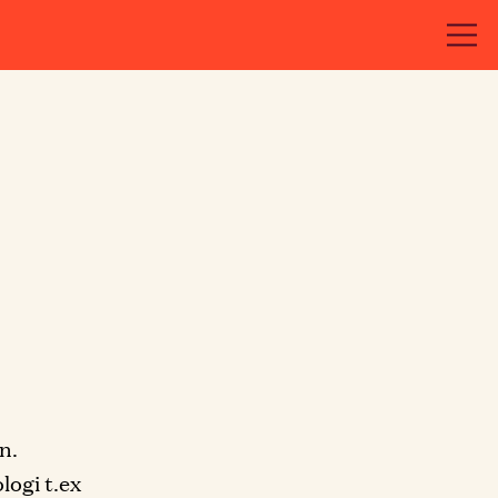
n.
logi t.ex