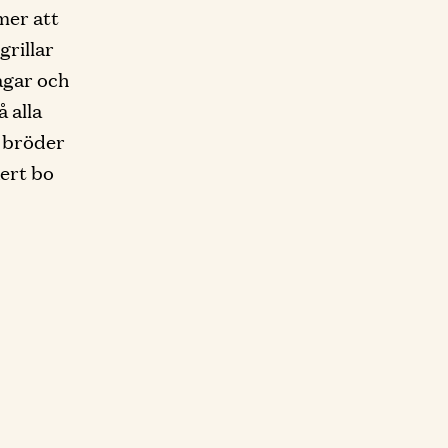
mer att
grillar
dagar och
 alla
a bröder
ert bo