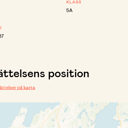
KLASS
5A
D
87
ttelsens position
rättelser på karta