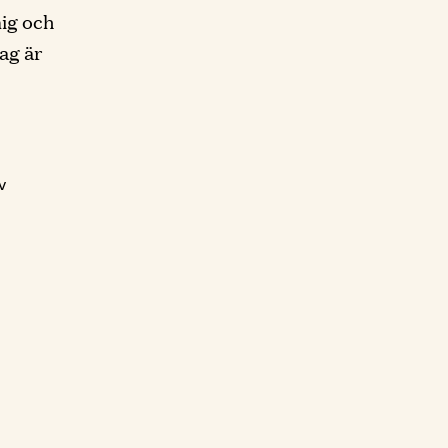
mig och
jag är
v