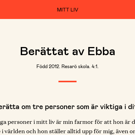
MITT LIV
Berättat av Ebba
Född 2012. Resarö skola. 4:1.
erätta om tre personer som är viktiga i dit
iga personer i mitt liv är min farmor för att hon är 
 i världen och hon ställer alltid upp för mig, även o