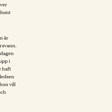
över
 dumt
m är
örsvann.
n dagen
upp i
e haft
 ledsen
on vill
och