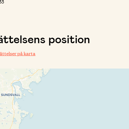
33
ttelsens position
rättelser på karta