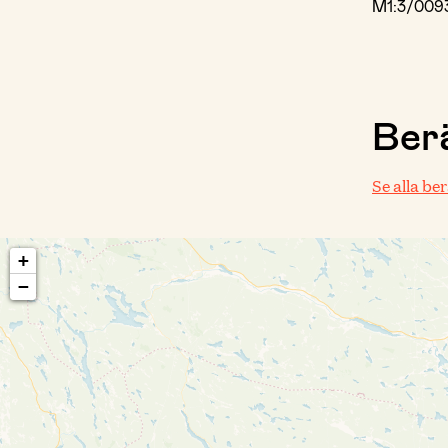
M1:3/009
Berä
Se alla be
+
−