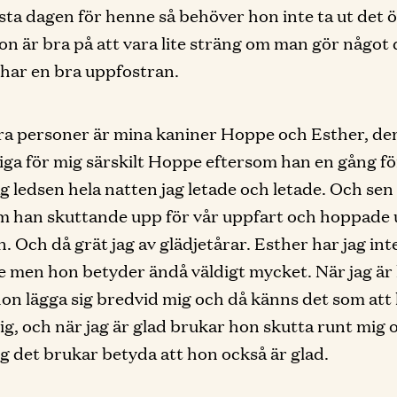
ta dagen för henne så behöver hon inte ta ut det 
on är bra på att vara lite sträng om man gör något
har en bra uppfostran.
a personer är mina kaniner Hoppe och Esther, de
tiga för mig särskilt Hoppe eftersom han en gång f
ag ledsen hela natten jag letade och letade. Och se
m han skuttande upp för vår uppfart och hoppade 
. Och då grät jag av glädjetårar. Esther har jag int
ge men hon betyder ändå väldigt mycket. När jag är
on lägga sig bredvid mig och då känns det som att h
ig, och när jag är glad brukar hon skutta runt mig 
ig det brukar betyda att hon också är glad.