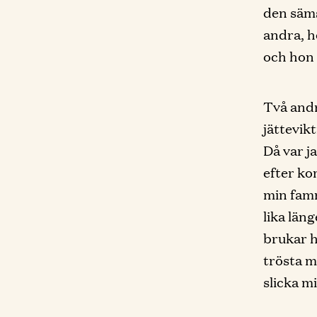
den säms
andra, h
och hon 
Två andr
jättevik
Då var j
efter ko
min famn
lika län
brukar h
trösta m
slicka m