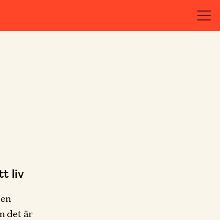
t liv
den
m det är