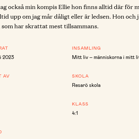
jag också min kompis Ellie hon finns alltid där för 
lltid upp om jag mår dåligt eller är ledsen. Hon och 
som har skrattat mest tillsammans.
RAT
INSAMLING
i 2023
Mitt liv – människorna i mitt li
T AV
SKOLA
Resarö skola
KLASS
4:1
D