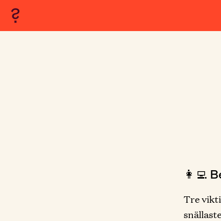
👩‍💻 B
Tre vikt
snällaste