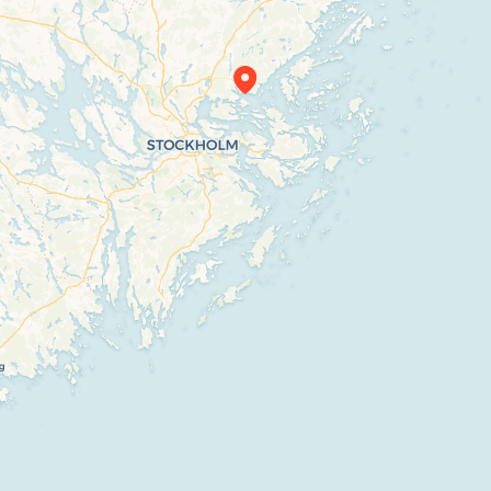
Travelers’ Map is loading…
If you see this after your page is loaded completely, leafletJS files are missing.