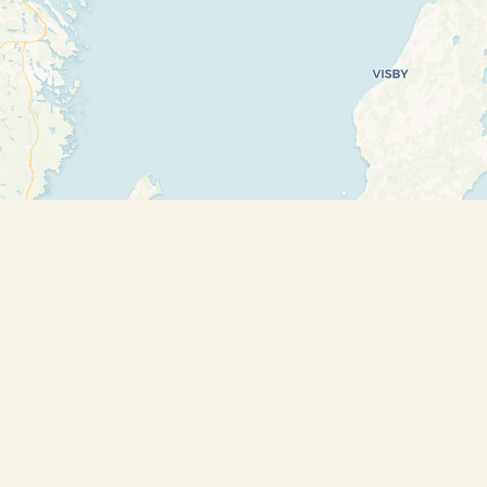
Leaflet
| ©
OpenStreetMap
contributors and ©
CARTO