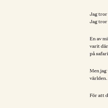
Jag tror
Jag tror
En av mi
varit dä
på safari
Men jag 
världen.
För att 