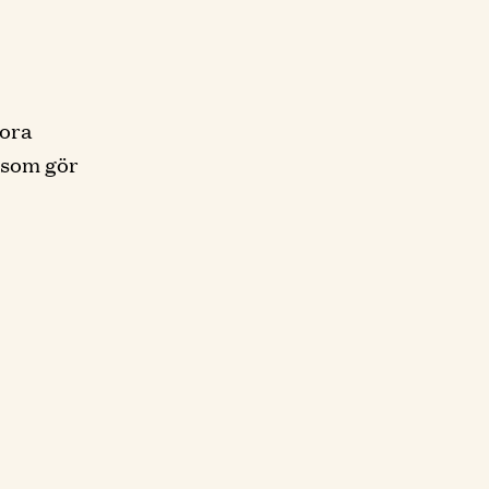
tora
 som gör