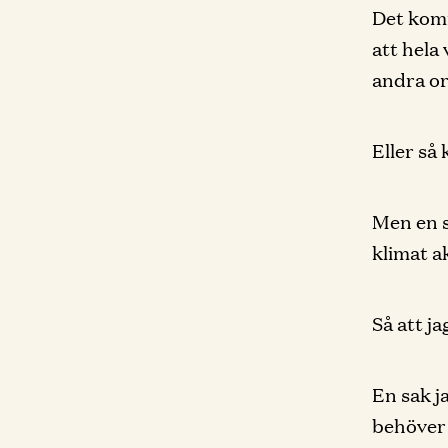
Det komm
att hela
andra or
Eller så
Men en s
klimat ak
Så att ja
En sak j
behöver 