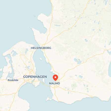
Travelers’ Map is loading…
If you see this after your page is loaded completely, leafletJS files are missing.