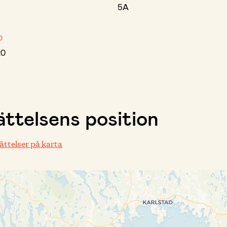
5A
D
20
ttelsens position
rättelser på karta