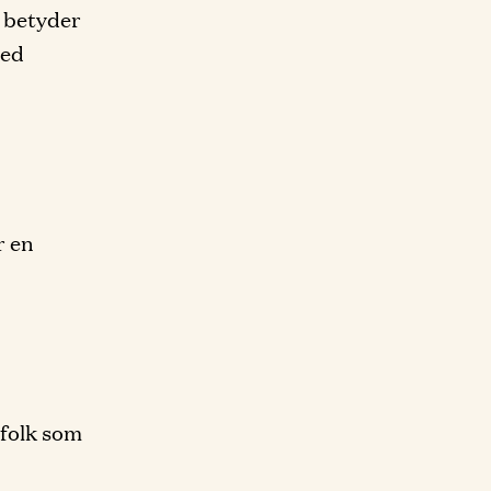
 betyder
med
r en
 folk som