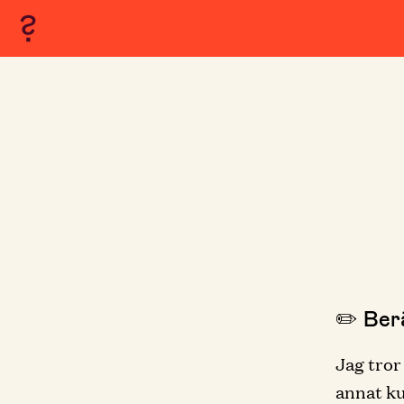
✏️ Berä
Jag tror
annat kul