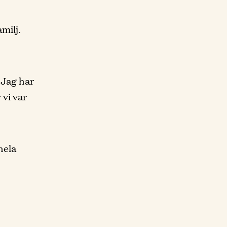
milj.
 Jag har
 vi var
hela