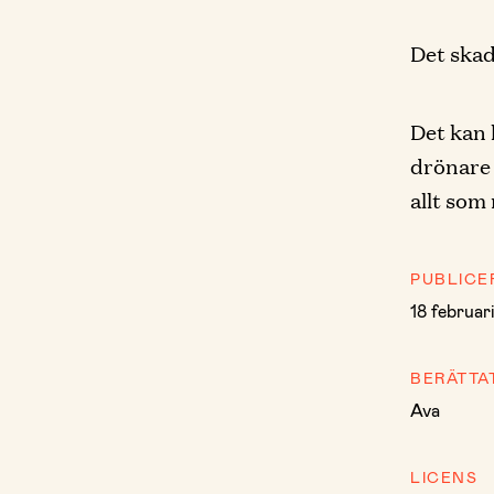
Det skada
Det kan 
drönare 
allt som
PUBLICE
18 februar
BERÄTTA
Ava
LICENS