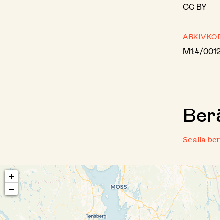
CC BY
ARKIVKO
M1:4/001
Berä
Se alla be
+
−