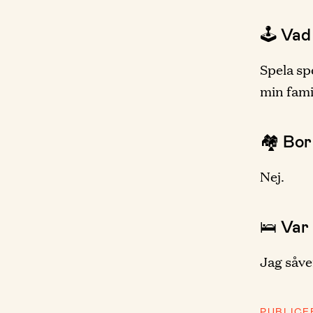
🕹 Vad
Spela sp
min famil
🏘 Bor
Nej.
🛌 Var
Jag såve
PUBLICE