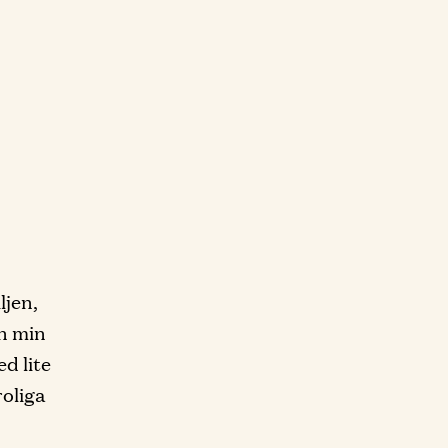
ljen,
en min
ed lite
roliga