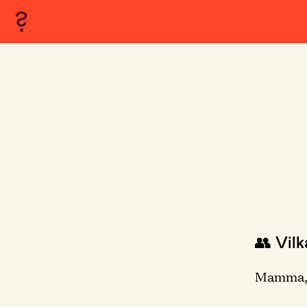
👥 Vil
Mamma,p