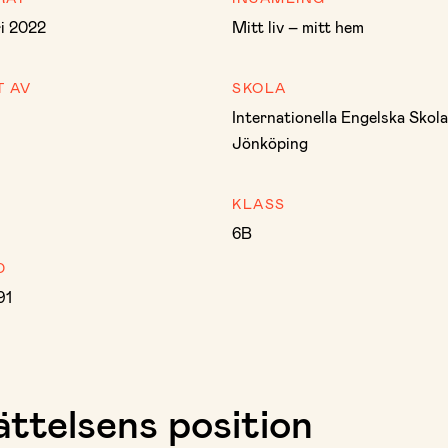
ri 2022
Mitt liv – mitt hem
T AV
SKOLA
Internationella Engelska Skol
Jönköping
KLASS
6B
D
91
ttelsens position