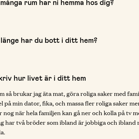
 många rum har ni hemma hos dig?
länge har du bott i ditt hem?
riv hur livet är i ditt hem
em så brukar jag äta mat, göra roliga saker med fami
el på min dator, fika, och massa fler roliga saker m
är nog när hela familjen kan gå ner och kolla på tv m
ag har två bröder som ibland är jobbiga och ibland 
la.