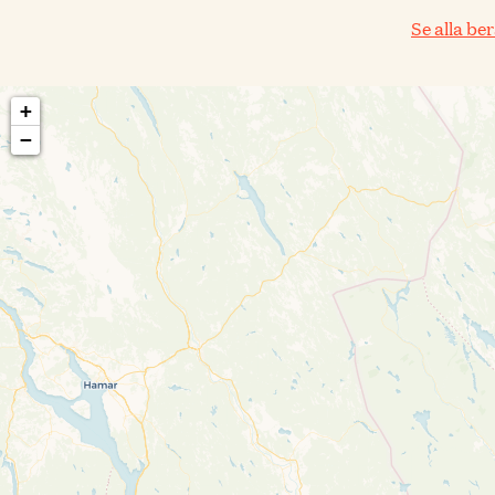
Se alla be
+
−