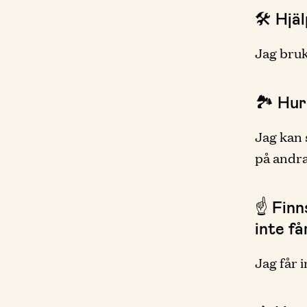
🛠 Hjä
Jag bruk
🏞 Hur
Jag kan 
på andra
☝️ Fin
inte få
Jag får 