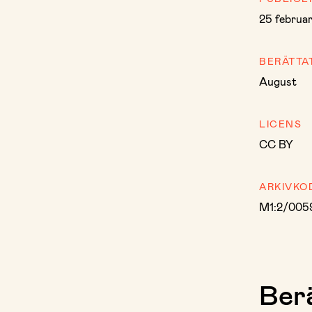
25 februa
BERÄTTA
August
LICENS
CC BY
ARKIVKO
M1:2/005
Berä