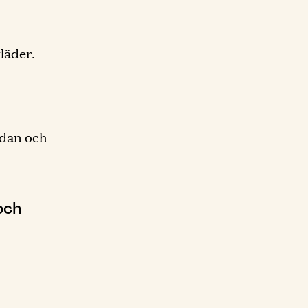
läder.
idan och
och