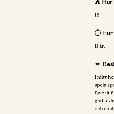
⛺️ Hur
18
⏱ Hur 
11 år.
✏️ Besk
I mitt h
spela sp
favorit 
godis. J
och snäl