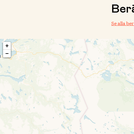
Berä
Se alla be
+
−