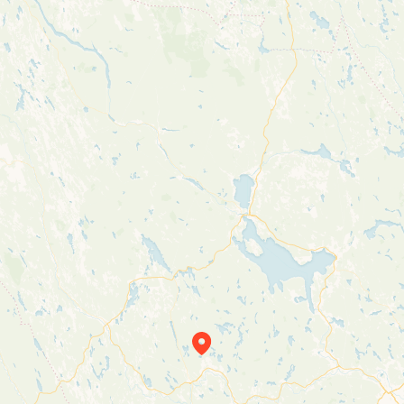
Travelers’ Map is loading…
If you see this after your page is loaded completely, leafletJS files are missing.