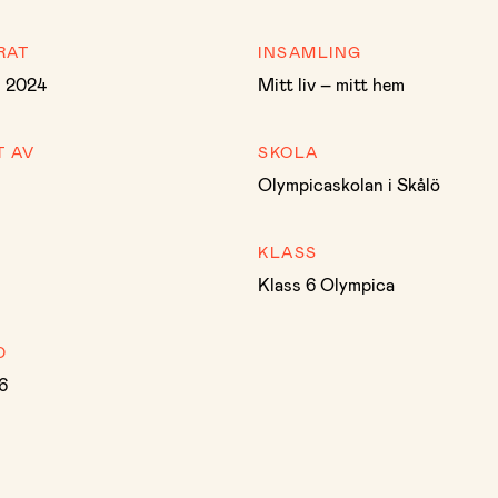
RAT
INSAMLING
i 2024
Mitt liv – mitt hem
T AV
SKOLA
Olympicaskolan i Skålö
KLASS
Klass 6 Olympica
D
6