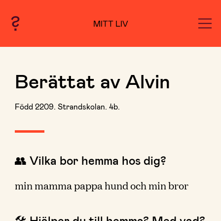
MITT LIV
Berättat av Alvin
Född 2209. Strandskolan. 4b.
👥 Vilka bor hemma hos dig?
min mamma pappa hund och min bror
🛠 Hjälper du till hemma? Med vad?