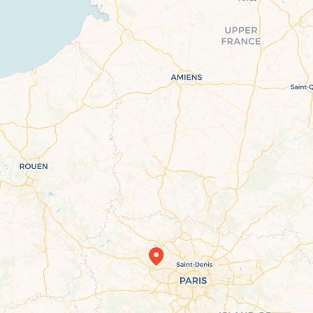
Travelers’ Map is loading…
If you see this after your page is loaded completely, leafletJS files are missing.