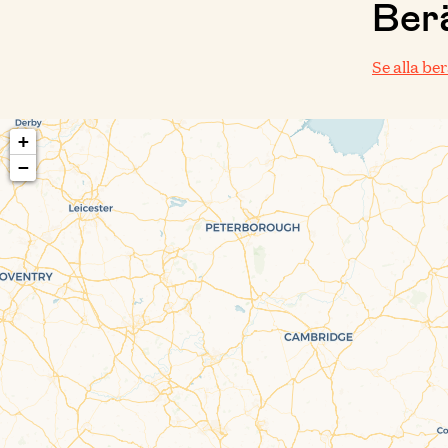
Berä
Se alla be
+
−