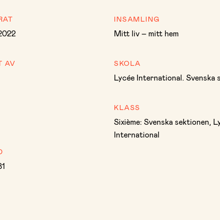
RAT
INSAMLING
 2022
Mitt liv – mitt hem
T AV
SKOLA
Lycée International. Svenska 
KLASS
Sixième: Svenska sektionen, L
International
D
81