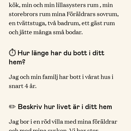
kök, min och min lillasysters rum , min
storebrors rum mina Föräldrars sovrum,
en tvättstuga, två badrum, ett gäst rum
och jätte många små bodar.
⏱ Hur länge har du bott i ditt
hem?
Jag och min familj har bott i vårat hus i
snart 4 år.
✏️ Beskriv hur livet är i ditt hem
Jag bor i en röd villa med mina föräldrar
och med mina syskon. Vi har stor