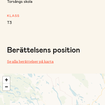
Torsångs skola
KLASS
T3
Berättelsens position
Se alla berättelser på karta
+
−