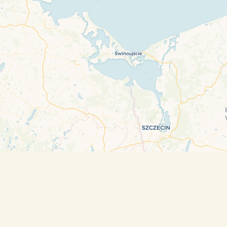
Leaflet
| ©
OpenStreetMap
contributors and ©
CARTO