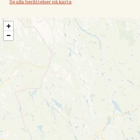
Se alla berättelser på karta
+
−