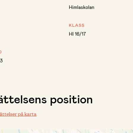
Himlaskolan
KLASS
HI 16/17
D
83
ttelsens position
rättelser på karta