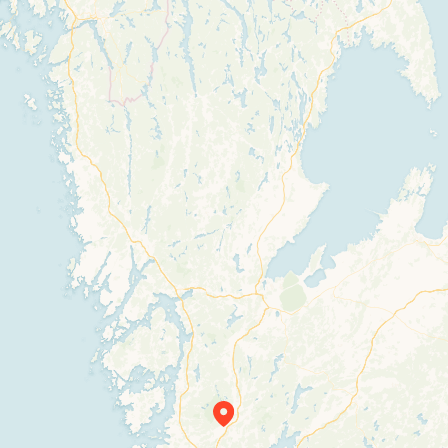
Travelers’ Map is loading…
If you see this after your page is loaded completely, leafletJS files are missing.