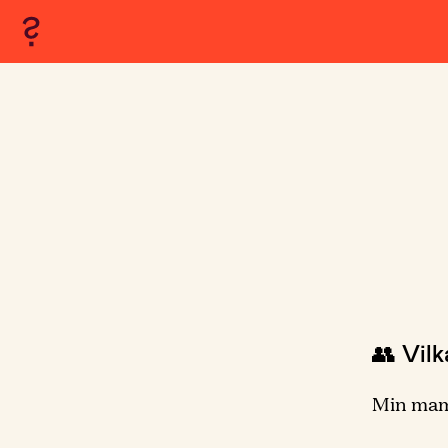
👥 Vil
Min mam