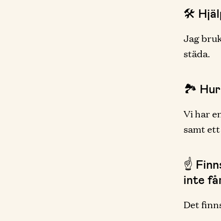
🛠 Hjä
Jag bruk
städa.
🏞 Hur
Vi har e
samt ett
☝️ Fin
inte få
Det finn