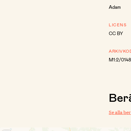
Adam
LICENS
CC BY
ARKIVKO
M1:2/014
Berä
Se alla be