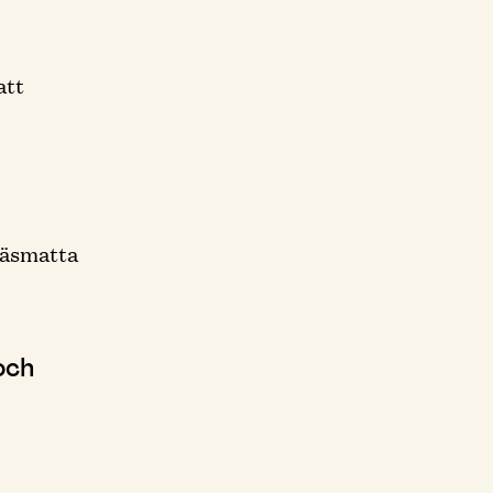
att
räsmatta
och