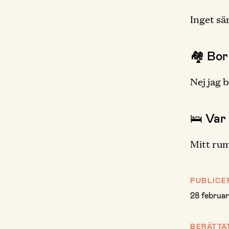
Inget sär
🏘 Bor
Nej jag b
🛌 Var
Mitt rum
PUBLICE
28 februar
BERÄTTA