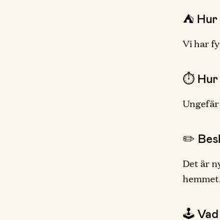
⛺️ Hur
Vi har f
⏱ Hur 
Ungefär 
✏️ Besk
Det är n
hemmet. 
🕹 Vad