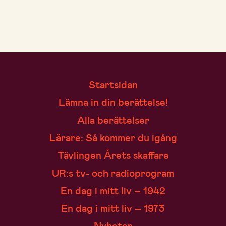
Startsidan
Lämna in din berättelse!
Alla berättelser
Lärare: Så kommer du igång
Tävlingen Årets skaffare
UR:s tv- och radioprogram
En dag i mitt liv – 1942
En dag i mitt liv – 1973
Nyheter