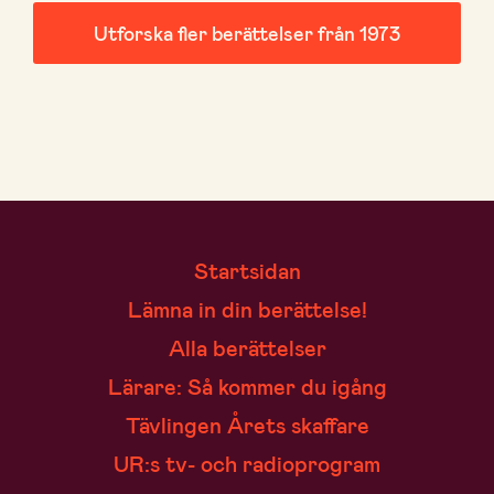
Utforska fler berättelser från 1973
Startsidan
Lämna in din berättelse!
Alla berättelser
Lärare: Så kommer du igång
Tävlingen Årets skaffare
UR:s tv- och radioprogram