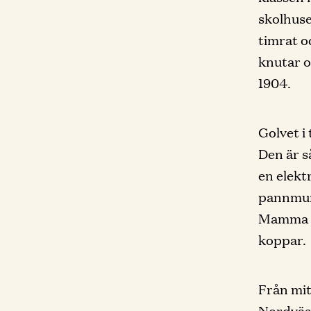
skolhuse
timrat o
knutar o
1904.
Golvet i
Den är s
en elekt
pannmur
Mamma ä
koppar.
Från mit
Nordväst