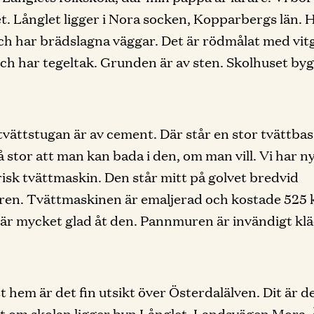
t. Långlet ligger i Nora socken, Kopparbergs län. 
ch har brädslagna väggar. Det är rödmålat med vit
ch har tegeltak. Grunden är av sten. Skolhuset by
 tvättstugan är av cement. Där står en stor tvättba
å stor att man kan bada i den, om man vill. Vi har n
risk tvättmaskin. Den står mitt på golvet bredvid
en. Tvättmaskinen är emaljerad och kostade 525 k
r mycket glad åt den. Pannmuren är invändigt kl
t hem är det fin utsikt över Österdalälven. Dit är d
 om skolan ligger byn Långlet. Landsvägen Mora-