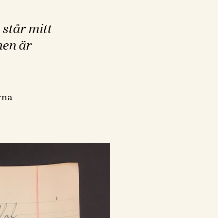
 står mitt
en är
rna