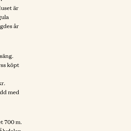
Huset är
gula
ggdes år
ssäng.
yss köpt
r.
ädd med
et 700 m.
Älvdalen