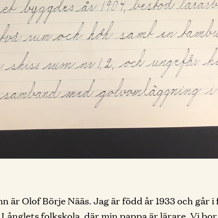
n är Olof Börje Nääs. Jag är född år 1933 och går i
 Långlets folkskola, där min pappa är lärare. Vi bor 