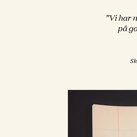
”Vi har n
på go
Sk