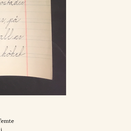
 femte
i