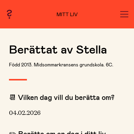
MITT LIV
Berättat av Stella
Född 2013. Midsommarkransens grundskola. 6C.
📆 Vilken dag vill du berätta om?
04.02.2026
✏️ Berätta om en dag i ditt liv